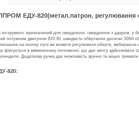
ПРОМ ЕДУ-820(метал.патрон, регулювання о
інструмент, призначений для свердління, свердління з ударом, у бет
ний потужним двигуном 820 Вт, швидкість обертання досягає 3000 о
искання на кнопку пуск ви можете регулювати оберти, вибираючи шв
ку фіксується в ввімкненому положенні, що дає змогу здійснювати т
пинделя, Додаткова ручка дає можливість зручно та міцно тримат
ДУ-820: