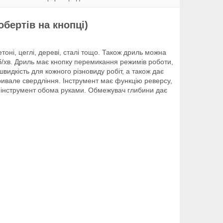
бертів на кнопці)
оні, цеглі, дереві, сталі тощо. Також дриль можна
б/хв. Дриль має кнопку перемикання режимів роботи,
идкість для кожного різновиду робіт, а також дає
ривале свердління. Інструмент має функцію реверсу,
и інструмент обома руками. Обмежувач глибини дає