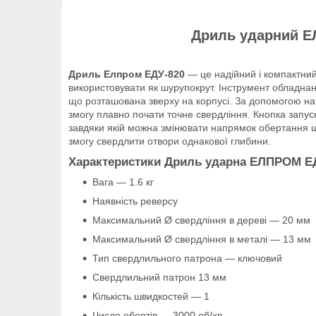
Дриль ударний ЕЛ
Дриль Елпром ЕДУ-820
— це надійний і компактний 
використовувати як шурупокрут. Інструмент обладна
що розташована зверху на корпусі. За допомогою нат
змогу плавно почати точне свердління. Кнопка запус
завдяки якій можна змінювати напрямок обертання ш
змогу свердлити отвори однакової глибини.
Характеристики Дриль ударна ЕЛПРОМ Е
Вага — 1.6 кг
Наявність реверсу
Максимальний Ø свердління в дереві — 20 мм
Максимальний Ø свердління в металі — 13 мм
Тип свердлильного патрона — ключовий
Свердлильний патрон 13 мм
Кількість швидкостей — 1
Число обертів — 3000 об/хв