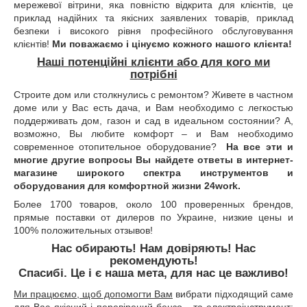
мережевої вітрини, яка повністю відкрита для клієнтів, це
приклад надійних та якісних заявлених товарів, приклад
безпеки і високого рівня професійного обслуговування
клієнтів!
Ми поважаємо і цінуємо кожного нашого клієнта!
Наші потенційні клієнти або для кого ми
потрібні
Строите дом или столкнулись с ремонтом? Живете в частном
доме или у Вас есть дача, и Вам необходимо с легкостью
поддерживать дом, газон и сад в идеальном состоянии? А,
возможно, Вы любите комфорт – и Вам необходимо
современное отопительное оборудование?
На все эти и
многие другие вопросы Вы найдете ответы в интернет-
магазине широкого спектра инструментов и
оборудования для комфортной жизни 24work.
Более 1700 товаров, около 100 проверенных брендов,
прямые поставки от дилеров по Украине, низкие цены и
100% положительных отзывов!
Нас обирають! Нам довіряють! Нас
рекомендують!
Спасибі. Це і є наша мета, для нас це важливо!
Ми працюємо, щоб допомогти Вам
вибрати підходящий саме