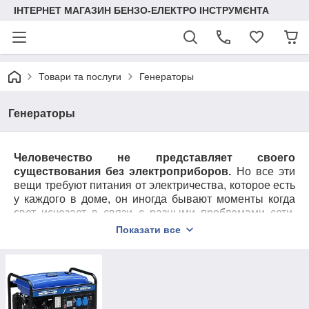
ІНТЕРНЕТ МАГАЗИН БЕНЗО-ЕЛЕКТРО ІНСТРУМЄНТА
Товари та послуги
Генераторы
Генераторы
Человечество не представляет своего
существования без электроприборов.
Но все эти
вещи требуют питания от электричества, которое есть
у каждого в доме, он иногда бывают моменты когда
свет исчезает в связи с разными проблемами сети,
тогда на помощь приходят электрогенераторы.
Показати все
Электрогенератор – это прибор сделан для
переработки механической энергии в
электрическую.
Данное приспособление позволит
вам самим вырабатывать электричество и снабжать
свой дом, квартиру или мастерскую.
Вы не будете