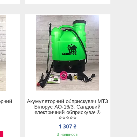
орний
Акумуляторний обприскувач МТЗ
Білорус АО-16/3, Салдовий
електричний обприскувач®
⭐⭐⭐⭐⭐
1 307 ₴
В наявності