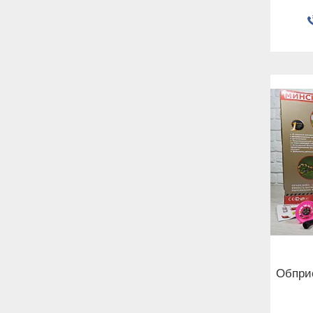
Обпри