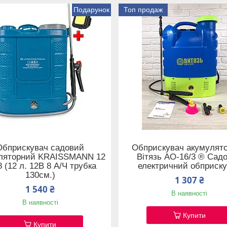
Подарунок
Топ продаж
Обприскувач садовий
Обприскувач акумулят
ляторний KRAISSMANN 12
Вітязь АО-16/3 ® Сад
 (12 л. 12В 8 А/Ч трубка
електричний обприск
130см.)
1 307 ₴
1 540 ₴
В наявності
В наявності
Купити
Купити