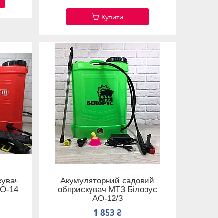
Купити
кувач
Акумуляторний садовий
ЕО-14
обприскувач МТЗ Білорус
АО-12/3
1 853 ₴