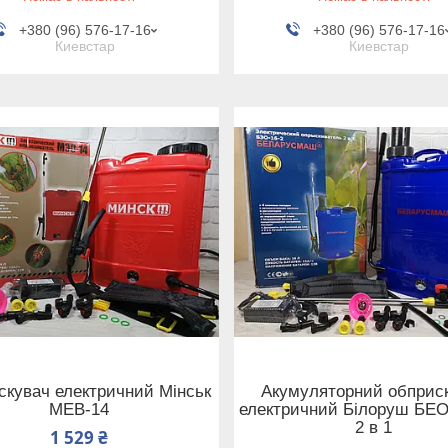
+380 (96) 576-17-16
+380 (96) 576-17-16
Киевстар
Киевстар
скувач електричний Мінськ
Акумуляторний обприс
МЕВ-14
електричний Білоруш БЕО
2 в 1
1 529 ₴