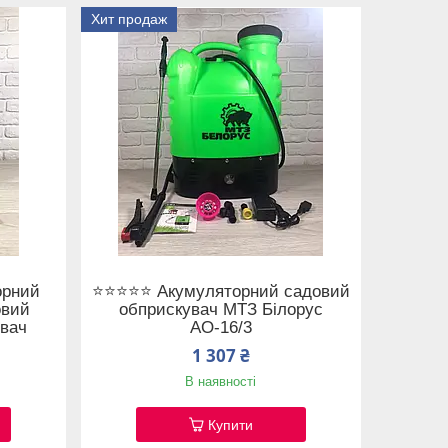
Хит продаж
орний
⭐⭐⭐⭐⭐ Акумуляторний садовий
овий
обприскувач МТЗ Білорус
увач
АО-16/3
1 307 ₴
В наявності
Купити