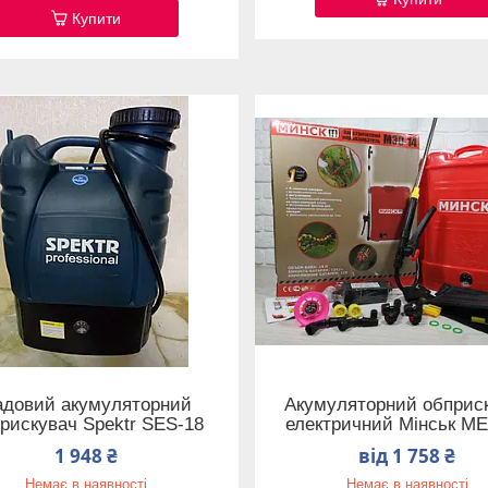
Купити
адовий акумуляторний
Акумуляторний обприс
рискувач Spektr SES-18
електричний Мінськ М
1 948 ₴
від 1 758 ₴
Немає в наявності
Немає в наявності