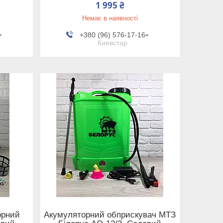
1 995 ₴
Немає в наявності
+380 (96) 576-17-16
Киевстар
орний
Акумуляторний обприскувач МТЗ