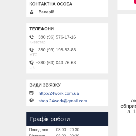
Валерій
+380 (96) 576-17-16
Киевстар
+380 (99) 198-83-88
MTC
+380 (63) 043-76-63
Life
http://24work.com.ua
А
shop.24work@gmail.com
обпри
л. 
Графік роботи
Понеділок
08:00
20:30