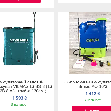
кумуляторний садовий
Обприскувач акумулят
скувач VILMAS 16-BS-8 (16
Вітязь АО-16/3
12В 8 А/Ч трубка 130см.)
1 412 ₴
1 593 ₴
В наявності
В наявності
Купити