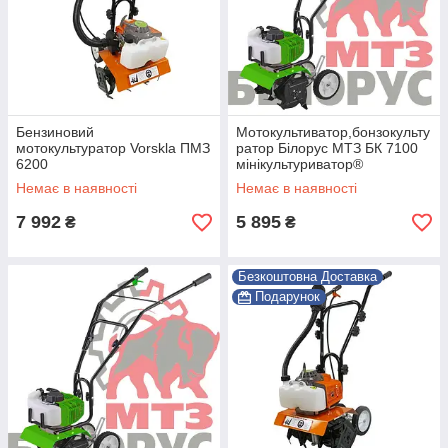
телефоном
Ми
Доставка до
зателефонуємо
вас за
вам для
адресою
Бензиновий
Мотокультиватор,бонзокульту
уточнення
(будь-яким
мотокультуратор Vorskla ПМЗ
ратор Білорус МТЗ БК 7100
замовлення
поштовим
6200
мінікультуриватор®
оператором)
Немає в наявності
Немає в наявності
7 992
5 895
₴
₴
Виберіть інструмент і зробіть
Безкоштовна Доставка
замовлення прямо зараз !
Подарунок
Ознайомитися з асортиментом