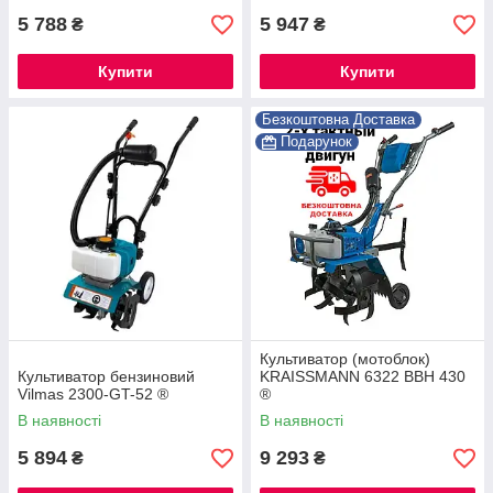
5 788
5 947
₴
₴
Купити
Купити
Безкоштовна Доставка
Подарунок
Культиватор (мотоблок)
Культиватор бензиновий
KRAISSMANN 6322 BBH 430
Vilmas 2300-GT-52 ®
®
В наявності
В наявності
5 894
9 293
₴
₴