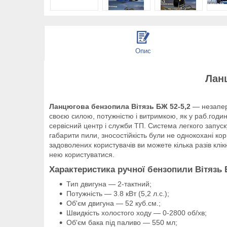
Опис
Ланц
Ланцюгова бензопила Вітязь БЖ 52-5,2
— незапере
своєю силою, потужністю і витримкою, як у раб.годинн
сервісний центр і служби ТП. Система легкого запус
габарити пили, зносостійкість були не однокохані к
задоволених користувачів ви можете кілька разів кл
нею користуватися.
Характеристика ручної бензопили Вітязь 
Тип двигуна — 2-тактний;
Потужність — 3.8 кВт (5,2 л.с.);
Об'єм двигуна — 52 куб.см.;
Швидкість холостого ходу — 0-2800 об/хв;
Об'єм бака під паливо — 550 мл;