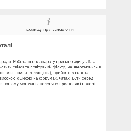
Інформація для замовлення
еталі
ороди. Робота цього апарату приємно здивує Вас
истити свічки та повітряний фільтр, не звертаючись в
гінальні шини та ланцюги), прийнятна вага та
 високою оцінкою на форумах, чатах. Бути серед
в нашому магазині аналогічно просто, як і надалі