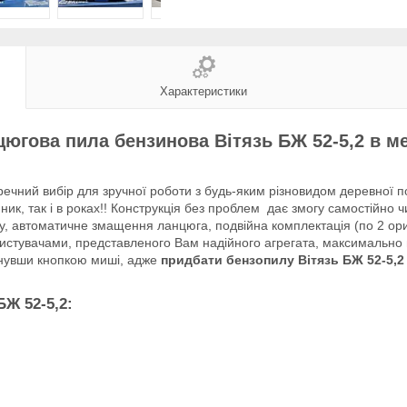
Характеристики
югова пила бензинова Вітязь БЖ 52-5,2 в м
чний вибір для зручної роботи з будь-яким різновидом деревної п
ик, так і в роках!! Конструкція без проблем дає змогу самостійно ч
ку, автоматичне змащення ланцюга, подвійна комплектація (по 2 ори
ористувачами, представленого Вам надійного агрегата, максимально
ікнувши кнопкою миші, адже
придбати бензопилу Вітязь БЖ 52-5,2
БЖ 52-5,2: