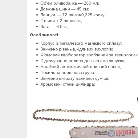
Об'єм оливобачка — 260 мл;
Довжина шини — 45 см;
Ланцюг — 72 ланки/0,325 кроку;
2 шини + 2 ланцюги;
Вага — 6.0 кг;
Особливості:
Корпус із металевого магнієвого сплаву;
Знижено рівень шкідливих вихлопів;
Фірмовий карбюратор зроблений за технологією
Підкачування палива для легкого запуску;
Надійний автоматичний оливний насос;
Посилена поршнева група;
Знижено витрату паливної суміші;
Хромовані стінки циліндра;