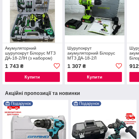
Акумуляторний
Шурупокрут
Шур
шурупокрут Білорус МТЗ
акумуляторний Білорус
аку
ДА-18-2ЛН (з набором)
МТЗ ДА-18-2Л
Біло
1 743
1 307
912
₴
₴
Купити
Купити
Акційні пропозиції та новинки
Подарунок
Подарунок