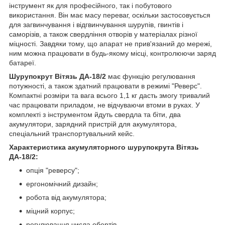
інструмент як для професійного, так і побутового
використання. Він має масу переваг, оскільки застосовується
для загвинчування і відгвинчування шурупів, гвинтів і
саморізів, а також свердління отворів у матеріалах різної
міцності. Завдяки тому, що апарат не прив'язаний до мережі,
ним можна працювати в будь-якому місці, контролюючи заряд
батареї.
Шурупокрут Вітязь ДА-18/2
має функцію регулювання
потужності, а також здатний працювати в режимі "Реверс".
Компактні розміри та вага всього 1,1 кг дасть змогу тривалий
час працювати приладом, не відчуваючи втоми в руках. У
комплекті з інструментом йдуть свердла та біти, два
акумулятори, зарядний пристрій для акумулятора,
спеціальний транспортувальний кейс.
Характеристика акумуляторного шурупокрута Вітязь
ДА-18/2:
опція "реверсу";
ергономічний дизайн;
робота від акумулятора;
міцний корпус;
регулювання числа обертів.