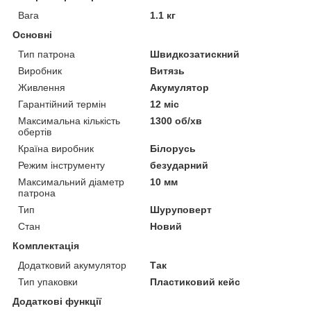
Вага
1.1 кг
Основні
Тип патрона
Швидкозатискний
Виробник
Витязь
Живлення
Акумулятор
Гарантійний термін
12 міс
Максимальна кількість
1300 об/хв
обертів
Країна виробник
Білорусь
Режим інструменту
безударний
Максимальний діаметр
10 мм
патрона
Тип
Шуруповерт
Стан
Новий
Комплектація
Додатковий акумулятор
Так
Тип упаковки
Пластиковий кейс
Додаткові функції