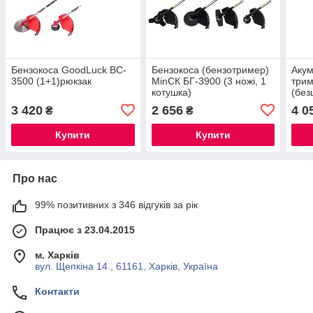
Бензокоса GoodLuck BC-
Бензокоса (бензотример)
Акум
3500 (1+1)рюкзак
MinСК БГ-3900 (3 ножі, 1
трим
котушка)
(без
по 4
3 420
2 656
4 0
₴
₴
+ ко
Купити
Купити
Про нас
99% позитивних з 346 відгуків за рік
Працює з 23.04.2015
м. Харків
вул. Щепкіна 14., 61161, Харків, Україна
Контакти