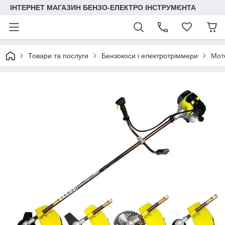
ІНТЕРНЕТ МАГАЗИН БЕНЗО-ЕЛЕКТРО ІНСТРУМЄНТА
Товари та послуги
Бензокоси і електротріммери
Мот