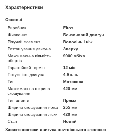
Характеристики
Основні
Виробник
Eltos
Живлення
Бензиновий двигун
Ріжучий елемент
Волосінь і ніж
Розташування двигуна
Зверху
Максимальна кількість
9000 об/хв
обертів
Гарантійний термін
12 міс
Потужність двигуна
4.9 к. с.
Тип
Мотокоса
Максимальна ширина
420 мм
скошування
Тип штанги
Пряма
Ширина скошування ножа
255 мм
Ширина скошування ліски
420 мм
Стан
Новий
Характеристики двигуна внутрішнього згоряння