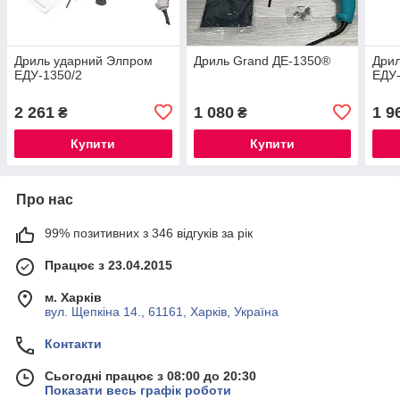
Дриль ударний Элпром
Дриль Grand ДЕ-1350®
Дри
ЕДУ-1350/2
ЕДУ-
2 261
1 080
1 9
₴
₴
Купити
Купити
Про нас
99% позитивних з 346 відгуків за рік
Працює з 23.04.2015
м. Харків
вул. Щепкіна 14., 61161, Харків, Україна
Контакти
Сьогодні працює з 08:00 до 20:30
Показати весь графік роботи