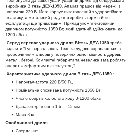
Пропонуємо до вашої уваги ударний дриль від білоруського
виробника
Вітязь ДЕУ-1350
. Апарат працює від мережі, з
напругою 220 В. Його корпус виготовлений з ударостійкого
пластику, а металевий редуктор зробить термін його
експлуатації ще тривалішим. Прилад укомплектований
двигуном потужністю 1350 Вт, який здатний здійснювати до
1200 об/хв.
Серед переваг ударного дриля Вітязь ДЕУ-1350
треба
виділити її універсальність. Техніка чудово справляється з
пророблянням отворів у поверхнях різної міцності: дереві,
металі, бетоні. Компактні габарити та невелика вага роблять
апарат комфортним в експлуатації.
Характеристика ударного дриля Вітязь ДЕУ-1350 :
Напруга/частота 220 В/50 Гц
Номінальна споживана потужність 1350 Вт
Число обертів холостого ходу 0-1200 об/хв
Діапазон кріплення 1,5 — 13 мм
Маса 3 кг
Особливості дриля
Свердління