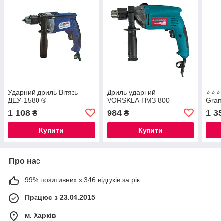
Ударний дриль Вітязь
Дриль ударний
⭐⭐⭐
ДЕУ-1580 ®
VORSKLA ПМЗ 800
Gran
1 108
984
1 3
₴
₴
Купити
Купити
Про нас
99% позитивних з 346 відгуків за рік
Працює з 23.04.2015
м. Харків