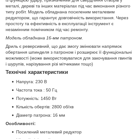
із функцією удару, призначений для свердління отворів у
металі, дереві та інших матеріалах під час виконання різного
типу робіт. Модель обладнана посиленим металевим
редуктором, що гарантує довговічність використання. Через
простоту та ефективність в експлуатації інструмент є
незамінним помічником під час ремонту.
Модель обладнана 16-мм патроном.
Дриль є реверсивний, що дає змогу змінювати напрямок
обертання шпинделя з патроном і розширює її функціональні
можливості (може використовуватися для закочування гвинтів
і шурупів, нарізування різі мітчиками тощо)
Технічні характеристики
Напруга: 230 В
Частота тока : 50 Гц
Потужність: 1450 Вт
Кількість обертів: 2800 об/хв
Діаметр патрона: 16 мм
Особливості:
Посилений металевий редуктор