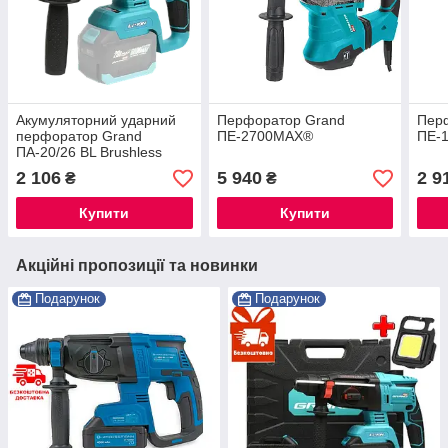
Акумуляторний ударний
Перфоратор Grand
Пер
перфоратор Grand
ПЕ-2700MAX®
ПЕ-1
ПА-20/26 BL Brushless
безщітковий 20V 2Дж
2 106
5 940
2 9
₴
₴
(каркас) в коробці ®
Купити
Купити
Акційні пропозиції та новинки
Подарунок
Подарунок