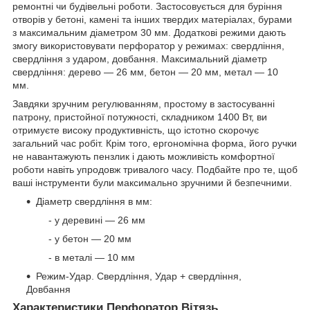
ремонтні чи будівельні роботи. Застосовується для буріння
отворів у бетоні, камені та інших твердих матеріалах, бурами
з максимальним діаметром 30 мм. Додаткові режими дають
змогу використовувати перфоратор у режимах: свердління,
свердління з ударом, довбання. Максимальний діаметр
свердління: дерево — 26 мм, бетон — 20 мм, метал — 10
мм.
Завдяки зручним регулюванням, простому в застосуванні
патрону, пристойної потужності, складником 1400 Вт, ви
отримуєте високу продуктивність, що істотно скорочує
загальний час робіт. Крім того, ергономічна форма, його ручки
не навантажують пензлик і дають можливість комфортної
роботи навіть упродовж тривалого часу. Подбайте про те, щоб
ваші інструменти були максимально зручними й безпечними.
Діаметр свердління в мм:
- у деревині — 26 мм
- у бетон — 20 мм
- в металі — 10 мм
Режим-Удар. Свердління, Удар + свердління,
Довбання
Характеристики Перфоратор Вітязь