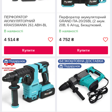
ПЕРФОРАТОР
Перфоратор акумуляторний
АКУМУЛЯТОРНИЙ
GRAND ПА-20/26BL (2 акум.
KRAISSMANN 261 ABH-BL
20В, 6 А/год, Безщітковий,
20/2 MP (M-POWER SERIES
ЧЕХІЯ)
В наявності
В наявності
20) ®
4 514
4 752
₴
₴
Купити
Купити
Подарунок
БЕЗКОШТОВНА ДОСТАВКА
Подарунок