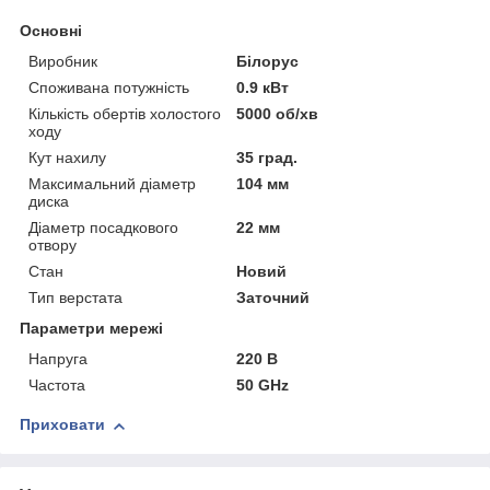
Основні
Виробник
Білорус
Споживана потужність
0.9 кВт
Кількість обертів холостого
5000 об/хв
ходу
Кут нахилу
35 град.
Максимальний діаметр
104 мм
диска
Діаметр посадкового
22 мм
отвору
Стан
Новий
Тип верстата
Заточний
Параметри мережі
Напруга
220 В
Частота
50 GHz
Приховати