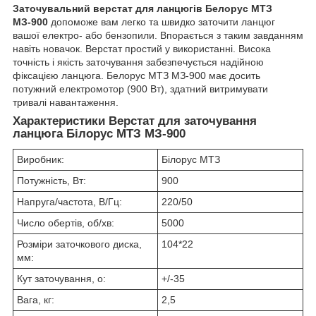
Заточувальний верстат для ланцюгів Белорус МТЗ
МЗ-900
допоможе вам легко та швидко заточити ланцюг
вашої електро- або бензопили. Впорається з таким завданням
навіть новачок. Верстат простий у використанні. Висока
точність і якість заточування забезпечується надійною
фіксацією ланцюга. Белорус МТЗ МЗ-900 має досить
потужний електромотор (900 Вт), здатний витримувати
тривалі навантаження.
Характеристики Верстат для заточування
ланцюга Білорус МТЗ МЗ-900
Виробник:
Білорус МТЗ
Потужність, Вт:
900
Напруга/частота, В/Гц:
220/50
Число обертів, об/хв:
5000
Розміри заточкового диска,
104*22
мм:
Кут заточування,
о
:
+/-35
Вага, кг:
2,5