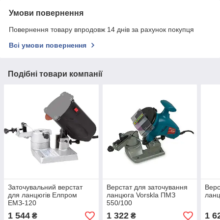
Умови повернення
Повернення товару впродовж 14 днів за рахунок покупця
Всі умови повернення
Подібні товари компанії
Заточувальний верстат
Верстат для заточування
Верс
для ланцюгів Елпром
ланцюга Vorskla ПМЗ
ланц
ЕМЗ-120
550/100
1 544
1 322
1 6
₴
₴