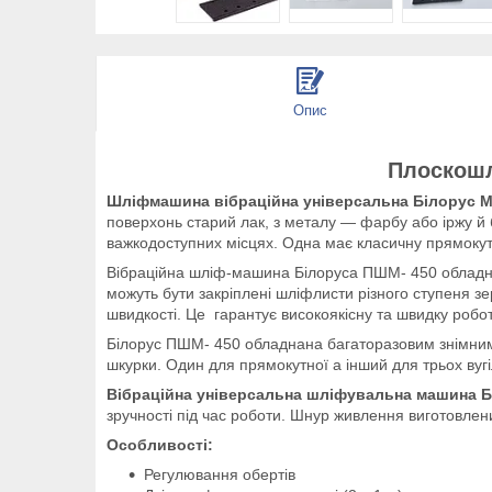
Опис
Плоскошл
Шліфмашина вібраційна універсальна
Білорус 
поверхонь старий лак, з металу — фарбу або іржу й 
важкодоступних місцях. Одна має класичну прямокут
Вібраційна шліф-машина Білоруса ПШМ- 450 обладнан
можуть бути закріплені шліфлисти різного ступеня з
швидкості. Це гарантує високоякісну та швидку роб
Білорус ПШМ- 450 обладнана багаторазовим знімним
шкурки. Один для прямокутної а інший для трьох вуг
Вібраційна універсальна шліфувальна машина 
зручності під час роботи. Шнур живлення виготовлени
Особливості:
Регулювання обертів