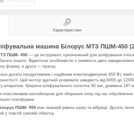
Характеристики
іфувальна машина Білорус МТЗ ПШМ-450 (2
МТЗ ПШМ- 450
— це інструмент, призначений для шліфування плоско
багато іншого. Відмітною особливістю є наявність двох швидкозні
ну форму, а друга — праску.
а досить продуктивним і надійним електродвигуном 450 Вт, який 
ернистості. Цей мотор здатний розвивати швидкість від 6000 до 120
оту апаратом. Ширина шліфувального полотна 90 мм, довжина 187 
 пластиковим контейнером для збирання пилу під час оброблення п
ільної платформи.
Білорус ПШМ- 450
має низький рівень шуму та вібрації. Досить легк
й у товстій гумовій обмотці.