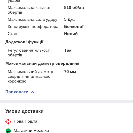
ударів
Максимальна кількість
810 об/хв
обертів
Максимальна сила удару
5 Дж.
Конструкція перфоратора
Бочкової
Стан
Новий
Додаткові функції
Регулювання кількості
Так
обертів
Максимальний діаметр свердління
Максимальний діаметр
70 мм
свердління алмазною
коронкою
Приховати
Умови доставки
Нова Пошта
Магазини Rozetka