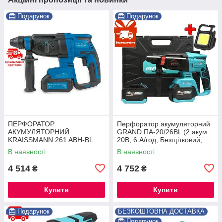
Подарунок
Подарунок
ПЕРФОРАТОР
Перфоратор акумуляторний
АКУМУЛЯТОРНИЙ
GRAND ПА-20/26BL (2 акум.
KRAISSMANN 261 ABH-BL
20В, 6 А/год, Безщітковий,
20/2 MP (M-POWER SERIES
ЧЕХІЯ)
В наявності
В наявності
20) ®
4 514
4 752
₴
₴
Купити
Купити
Подарунок
БЕЗКОШТОВНА ДОСТАВКА
Подарунок