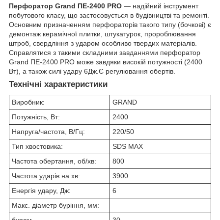
Перфоратор Grand ПЕ-2400 PRO
— надійний інструмент
побутового класу, що застосовується в будівництві та ремонті.
Основним призначенням перфораторів такого типу (бочкові) є
демонтаж керамічної плитки, штукатурок, пророблювання
штроб, свердління з ударом особливо твердих матеріалів.
Справлятися з такими складними завданнями перфоратор
Grand ПЕ-2400 PRO може завдяки високій потужності (2400
Вт), а також силі удару 6Дж.Є регулювання обертів.
Технічні характеристики
Виробник:
GRAND
Потужність, Вт:
2400
Напруга/частота, В/Гц:
220/50
Тип хвостовика:
SDS MAX
Частота обертання, об/хв:
800
Частота ударів на хв:
3900
Енергія удару, Дж:
6
Макс. діаметр буріння, мм: