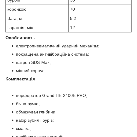
буром
30
коронкою
70
Вага, кг:
5.2
Гарантія, міс.:
12
Особливості:
електропневматичний ударний механізм;
покращена антивібраційна система;
патрон SDS-Max;
міцний корпус;
Комплектація
перфоратор Grand ПЕ-2400Е PRO;
бічна ручка;
обмежувач глибини;
набір зубил і бурів;
смазка;
посібник з експлуатації;