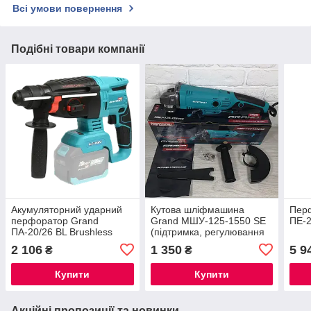
Всі умови повернення
Подібні товари компанії
Акумуляторний ударний
Кутова шліфмашина
Пер
перфоратор Grand
Grand МШУ-125-1550 SE
ПЕ-
ПА-20/26 BL Brushless
(підтримка, регулювання
безщітковий 20V 2Дж
обертів) ®
2 106
1 350
5 9
₴
₴
(каркас) в коробці ®
Купити
Купити
Акційні пропозиції та новинки