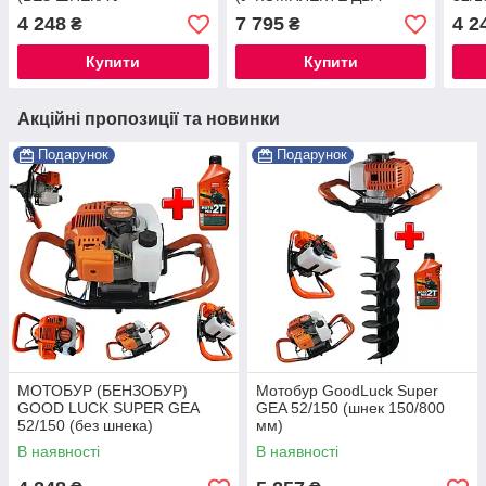
КОМПЛЕКТІ) ®
ШНЕКА: 150*800 мм. И
4 248
7 795
4 2
₴
₴
200*800 ММ)
Купити
Купити
Акційні пропозиції та новинки
Подарунок
Подарунок
МОТОБУР (БЕНЗОБУР)
Мотобур GoodLuck Super
GOOD LUCK SUPER GEA
GEA 52/150 (шнек 150/800
52/150 (без шнека)
мм)
В наявності
В наявності