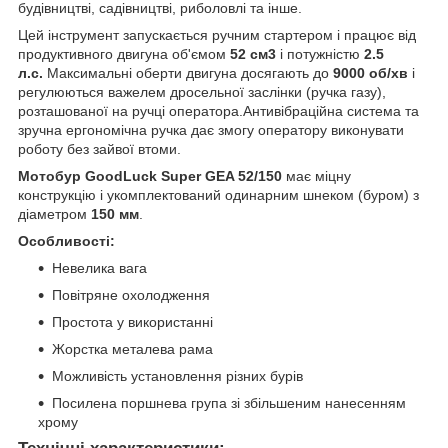
будівництві, садівництві, риболовлі та інше.
Цей інструмент запускається ручним стартером і працює від
продуктивного двигуна об'ємом
52 см3
і потужністю
2.5
л.с.
Максимальні оберти двигуна досягають до
9000 об/хв
і
регулюються важелем дросельної заслінки (ручка газу),
розташованої на ручці оператора.Антивібраційна система та
зручна ергономічна ручка дає змогу оператору виконувати
роботу без зайвої втоми.
Мотобур GoodLuck Super GEA 52/150
має міцну
конструкцію і укомплектований одинарним шнеком (буром) з
діаметром
150 мм
.
Особливості:
Невелика вага
Повітряне охолодження
Простота у використанні
Жорстка металева рама
Можливість установлення різних бурів
Посилена поршнева група зі збільшеним нанесенням
хрому