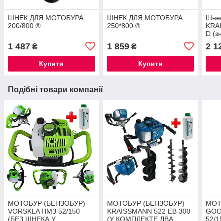
ШНЕК ДЛЯ МОТОБУРА
ШНЕК ДЛЯ МОТОБУРА
Шнек
200/800 ®
250*800 ®
KRA
D (з
®
1 487
1 859
2 1
₴
₴
Купити
Купити
Подібні товари компанії
МОТОБУР (БЕНЗОБУР)
МОТОБУР (БЕНЗОБУР)
МОТ
VORSKLA ПМЗ 52/150
KRAISSMANN 522 EB 300
GOO
(БЕЗ ШНЕКА У
(У КОМПЛЕКТЕ ДВА
52/1