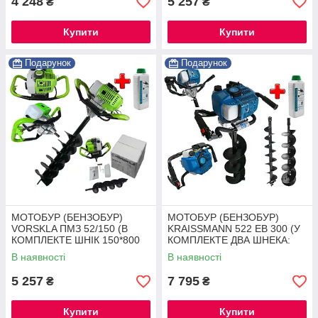
4 248
5 257
₴
₴
Купити
Купити
Подарунок
Подарунок
МОТОБУР (БЕНЗОБУР)
МОТОБУР (БЕНЗОБУР)
VORSKLA ПМЗ 52/150 (В
KRAISSMANN 522 EB 300 (У
КОМПЛЕКТЕ ШНІК 150*800
КОМПЛЕКТЕ ДВА ШНЕКА:
мм)
150*800 мм. И 200*800 ММ)
В наявності
В наявності
5 257
7 795
₴
₴
Купити
Купити