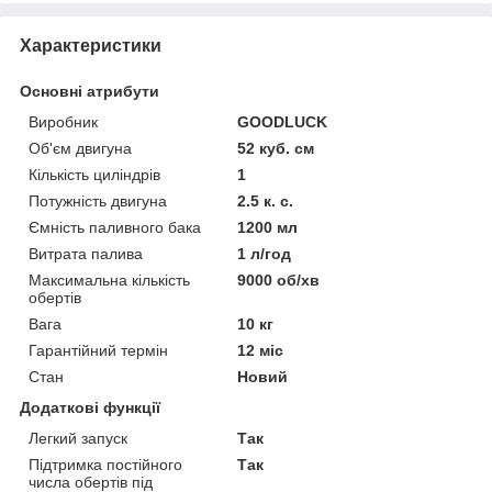
Характеристики
Основні атрибути
Виробник
GOODLUCK
Об'єм двигуна
52 куб. см
Кількість циліндрів
1
Потужність двигуна
2.5 к. с.
Ємність паливного бака
1200 мл
Витрата палива
1 л/год
Максимальна кількість
9000 об/хв
обертів
Вага
10 кг
Гарантійний термін
12 міс
Стан
Новий
Додаткові функції
Легкий запуск
Так
Підтримка постійного
Так
числа обертів під