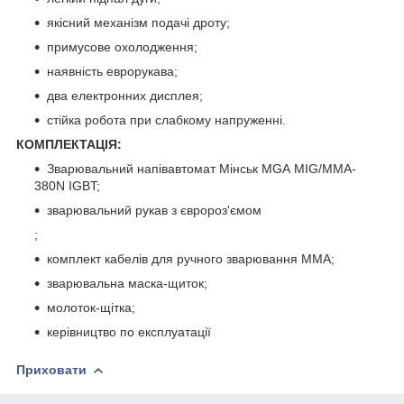
якісний механізм подачі дроту;
примусове охолодження;
наявність еврорукава;
два електронних дисплея;
стійка робота при слабкому напруженні.
КОМПЛЕКТАЦІЯ:
Зварювальний напівавтомат Мінськ МGА MIG/MMA-
380N IGBT;
зварювальний рукав з євророз'ємом
;
комплект кабелів для ручного зварювання MMA;
зварювальна маска-щиток;
молоток-щітка;
керівництво по експлуатації
Приховати