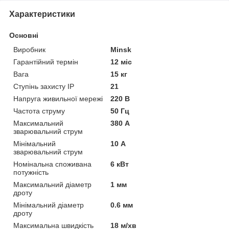
Характеристики
Основні
Виробник
Minsk
Гарантійний термін
12 міс
Вага
15 кг
Ступінь захисту IP
21
Напруга живильної мережі
220 В
Частота струму
50 Гц
Максимальний
380 А
зварювальний струм
Мінімальний
10 А
зварювальний струм
Номінальна споживана
6 кВт
потужність
Максимальний діаметр
1 мм
дроту
Мінімальний діаметр
0.6 мм
дроту
Максимальна швидкість
18 м/хв