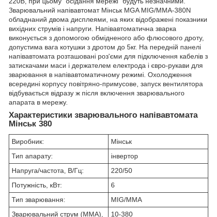
220В, при цьому "осідання мережі" будуть незначними.
Зварювальний напівавтомат Мінськ MGA MIG/MMA-380N
обладнаний двома дисплеями, на яких відображені показники
вихідних струмів і напруги. Напівавтоматична зварка
виконується з допомогою обмідненого або флюсового дроту,
допустима вага котушки з дротом до 5кг. На передній панелі
напівавтомата розташовані роз'єми для підключення кабелів з
затискачами маси і держателем електрода і євро-рукави для
зварювання в напівавтоматичному режимі. Охолодження
всередині корпусу повітряно-примусове, запуск вентилятора
відбувається відразу ж після включення зварювального
апарата в мережу.
Характеристики зварювального напівавтомата
Мінськ 380
Виробник:
Мінськ
Тип апарату:
інвертор
Напруга/частота, В/Гц:
220/50
Потужність, кВт:
6
Тип зварювання:
MIG/MMA
Зварювальний струм (MMA),
10-380