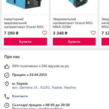
Інверторний
Зварювальний
Зва
зварювальний
напівавтомат Grand MIG-
напі
напівавтомат Grand MIG-
ММА-320M
MIG
360M 5в1
7 290
3 348
7 1
₴
₴
Купити
Купити
Про нас
99% позитивних з 346 відгуків за рік
Працює з 23.04.2015
м. Харків
вул. Щепкіна 14., 61161, Харків, Україна
Контакти
Сьогодні працює з 08:00 до 20:30
Показати весь графік роботи