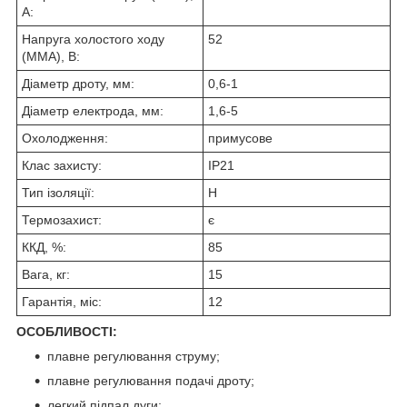
А:
Напруга холостого ходу
52
(MMA), В:
Діаметр дроту, мм:
0,6-1
Діаметр електрода, мм:
1,6-5
Охолодження:
примусове
Клас захисту:
IP21
Тип ізоляції:
H
Термозахист:
є
ККД, %:
85
Вага, кг:
15
Гарантія, міс:
12
ОСОБЛИВОСТІ:
плавне регулювання струму;
плавне регулювання подачі дроту;
легкий підпал дуги;