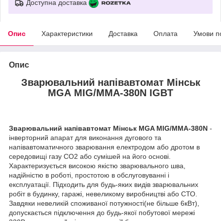
Доступна доставка
Опис
Характеристики
Доставка
Оплата
Умови п
Опис
Зварювальний напівавтомат Мінськ
МGА MIG/MMA-380N IGBT
Зварювальний напівавтомат Мінськ MGA MIG/MMA-380N
-
інверторний апарат для виконання дугового та
напівавтоматичного зварювання електродом або дротом в
середовищі газу СО2 або сумішей на його основі.
Характеризується високою якістю зварювального шва,
надійністю в роботі, простотою в обслуговуванні і
експлуатації. Підходить для будь-яких видів зварювальних
робіт в будинку, гаражі, невеликому виробництві або СТО.
Завдяки невеликій споживаної потужності(не більше 6кВт),
допускається підключення до будь-якої побутової мережі