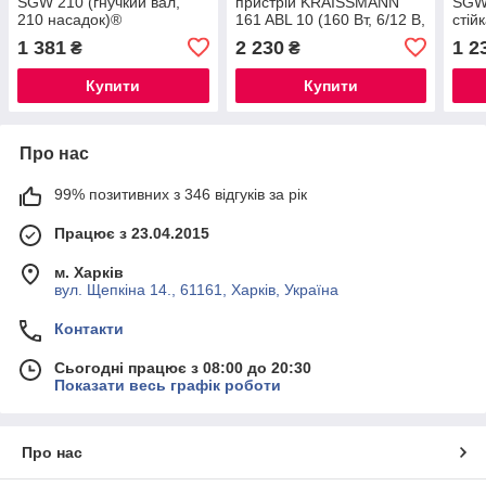
SGW 210 (гнучкий вал,
пристрій KRAISSMANN
SGW 
210 насадок)®
161 ABL 10 (160 Вт, 6/12 В,
стій
2-10 А, режим
1 381
2 230
1 2
₴
₴
відновлення акумуляторів)
Купити
Купити
Про нас
99% позитивних з 346 відгуків за рік
Працює з 23.04.2015
м. Харків
вул. Щепкіна 14., 61161, Харків, Україна
Контакти
Сьогодні працює з 08:00 до 20:30
Показати весь графік роботи
Про нас