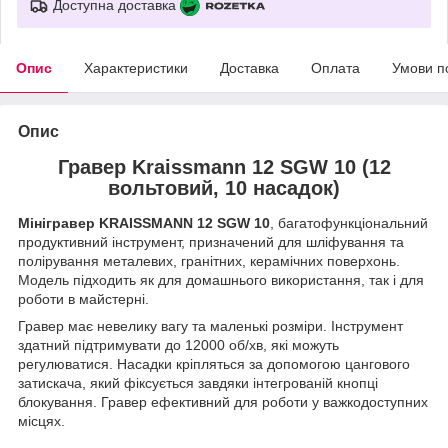
Доступна доставка
Опис
Характеристики
Доставка
Оплата
Умови п
Опис
Гравер Kraissmann 12 SGW 10 (12
вольтовий, 10 насадок)
Мінігравер KRAISSMANN 12 SGW 10
, багатофункціональний
продуктивний інструмент, призначений для шліфування та
полірування металевих, гранітних, керамічних поверхонь.
Модель підходить як для домашнього використання, так і для
роботи в майстерні.
Гравер має невелику вагу та маленькі розміри. Інструмент
здатний підтримувати до 12000 об/хв, які можуть
регулюватися. Насадки кріпляться за допомогою цангового
затискача, який фіксується завдяки інтегрованій кнопці
блокування. Гравер ефективний для роботи у важкодоступних
місцях.