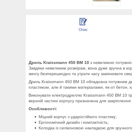
Опис
Дриль Kraissmann 450 BM 10
з невеликою потужніст
Завдяки невеликим розмірам, вона дуже зручна в к
змогу безперешкодно та утрати часу замінювати све
Дриль Kraissmann 450 BM 10 обладнана потужним двиг
пластиком, але й такими матеріалами, як-от бетон, к
Виконувати
електродреллю Kraissmann 450 BM 10 три
верхній частині корпусу призначена для закріплення
Особливості:
Міцний корпус з ударостійкого пластику;
Ергономічний дизайн і компактність;
Колодка із силіконовою накладкою для зручног