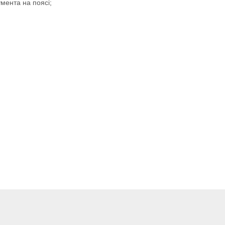
умента на поясі;
сть 450.0(Вт)