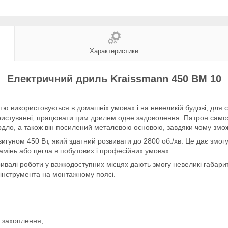
Характеристики
Електричний дриль Kraissmann 450 BM 10
ю використовується в домашніх умовах і на невеликій будові, для ств
ористуванні, працювати цим дрилем одне задоволення. Патрон само
рдло, а також він посилений металевою основою, завдяки чому змож
уном 450 Вт, який здатний розвивати до 2800 об./хв. Це дає змогу
амінь або цегла в побутових і професійних умовах.
валі роботи у важкодоступних місцях дають змогу невеликі габарит
 інструмента на монтажному поясі.
о захоплення;