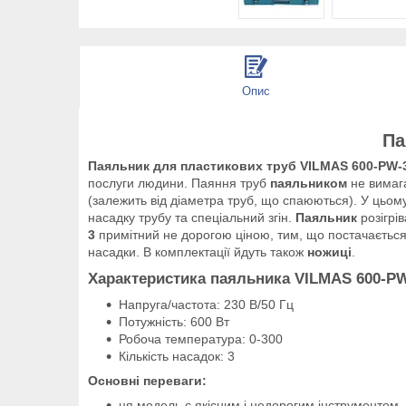
Опис
Па
Паяльник для пластикових труб VILMAS 600-PW-
послуги людини. Паяння труб
паяльником
не вимага
(залежить від діаметра труб, що спаюються). У цьом
насадку трубу та спеціальний згін.
Паяльник
розігрів
3
примітний не дорогою ціною, тим, що постачається
насадки. В комплектації йдуть також
ножиці
.
Характеристика паяльника VILMAS 600-P
Напруга/частота: 230 В/50 Гц
Потужність: 600 Вт
Робоча температура: 0-300
Кількість насадок: 3
Основні переваги:
ця модель є якісним і недорогим інструментом