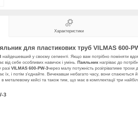
Характеристики
яльник для пластикових труб VILMAS 600-P
3
найдешевший у своєму сегменті. Якщо вам потрібно поміняти вдо
є від себе особливих навичок і умінь.
Паяльник
нагріває до потріб
у разі
VILMAS 600-PW-3
через малу потужність розігріватиме трохи 
ає їх, і потім з'єднайте. Вичекавши небагато часу, вони спаюються 
 в металевому кейсі та також тим, що має в комплектації три найбі
W-3