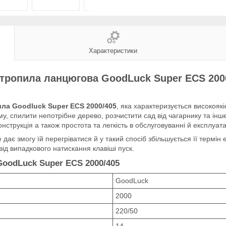
Характеристики
тропила ланцюгова GoodLuck Super ECS 200
ла Goodluck Super ECS 2000/405
, яка характеризується високояк
, спилити непотрібне дерево, розчистити сад від чагарнику та інше.
нструкція а також простота та легкість в обслуговуванні й експлуата
дає змогу їй перегріватися й у такий спосіб збільшується її термін 
від випадкового натискання клавіші пуск.
oodLuck Super ECS 2000/405
GoodLuck
2000
220/50
14