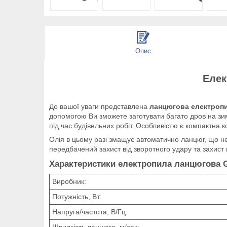
Опис
Елек
До вашої уваги представлена
ланцюгова електропи
допомогою Ви зможете заготувати багато дров на зиму
під час будівельних робіт. Особливістю є компактна ко
Олія в цьому разі змащує автоматично ланцюг, що не 
передбачений захист від зворотного удару та захист 
Характеристики електропила ланцюгова G
Виробник:
Потужність, Вт:
Напруга/частота, В/Гц:
Швидкість ланцюга, м/сек: