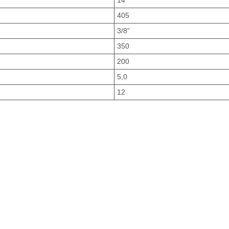
405
3/8”
350
200
5,0
12
;