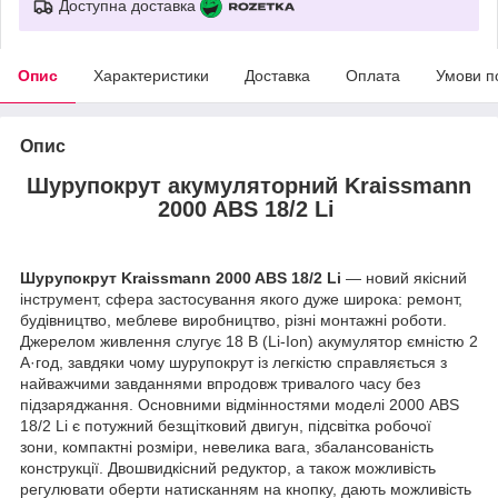
Доступна доставка
Опис
Характеристики
Доставка
Оплата
Умови п
Опис
Шурупокрут акумуляторний Kraissmann
2000 ABS 18/2 Li
Шурупокрут Kraissmann 2000 ABS 18/2 Li
— новий якісний
інструмент, сфера застосування якого дуже широка: ремонт,
будівництво, меблеве виробництво, різні монтажні роботи.
Джерелом живлення слугує 18 В (Li-Ion) акумулятор ємністю 2
А·год, завдяки чому шурупокрут із легкістю справляється з
найважчими завданнями впродовж тривалого часу без
підзаряджання. Основними відмінностями моделі 2000 ABS
18/2 Li є потужний безщітковий двигун, підсвітка робочої
зони, компактні розміри, невелика вага, збалансованість
конструкції. Двошвидкісний редуктор, а також можливість
регулювати оберти натисканням на кнопку, дають можливість