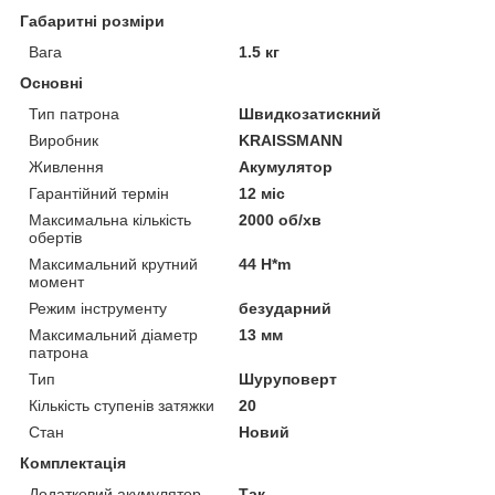
Габаритні розміри
Вага
1.5 кг
Основні
Тип патрона
Швидкозатискний
Виробник
KRAISSMANN
Живлення
Акумулятор
Гарантійний термін
12 міс
Максимальна кількість
2000 об/хв
обертів
Максимальний крутний
44 H*m
момент
Режим інструменту
безударний
Максимальний діаметр
13 мм
патрона
Тип
Шуруповерт
Кількість ступенів затяжки
20
Стан
Новий
Комплектація
Додатковий акумулятор
Так