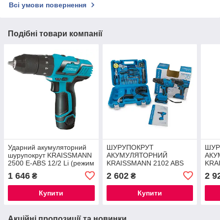
Всі умови повернення
Подібні товари компанії
Ударний акумуляторний
ШУРУПОКРУТ
ШУР
шурупокрут KRAISSMANN
АКУМУЛЯТОРНИЙ
АКУ
2500 E-ABS 12/2 Li (режим
KRAISSMANN 2102 ABS
KRA
ударне свердління)®
20/2-S2 (З НАБОРОМ
20/
1 646
2 602
2 9
₴
₴
ІНСТРУМЕНТІВ) ®
ІНС
Купити
Купити
Акційні пропозиції та новинки