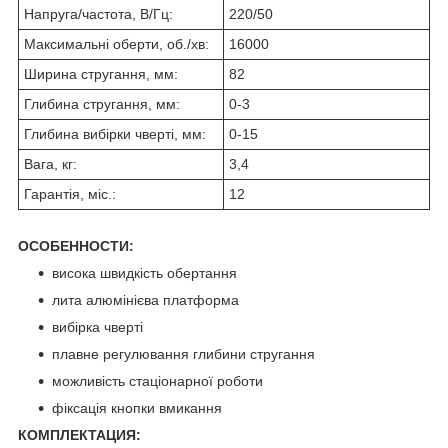
Напруга/частота, В/Гц:
220/50
Максимальні оберти, об./хв:
16000
Ширина стругання, мм:
82
Глибина стругання, мм:
0-3
Глибина вибірки чверті, мм:
0-15
Вага, кг:
3,4
Гарантія, міс.:
12
ОСОБЕННОСТИ:
висока швидкість обертання
лита алюмінієва платформа
вибірка чверті
плавне регулювання глибини стругання
можливість стаціонарної роботи
фіксація кнопки вмикання
КОМПЛЕКТАЦИЯ: