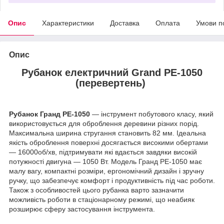
Опис
Характеристики
Доставка
Оплата
Умови п
Опис
Рубанок електричний Grand PE-1050
(перевертень)
Рубанок Гранд РЕ-1050
— інструмент побутового класу, який
використовується для оброблення деревини різних порід.
Максимальна ширина стругання становить 82 мм. Ідеальна
якість оброблення поверхні досягається високими обертами
— 16000об/хв, підтримувати які вдається завдяки високій
потужності двигуна — 1050 Вт. Модель Гранд РЕ-1050 має
малу вагу, компактні розміри, ергономічний дизайн і зручну
ручку, що забезпечує комфорт і продуктивність під час роботи.
Також з особливостей цього рубанка варто зазначити
можливість роботи в стаціонарному режимі, що неабияк
розширює сферу застосування інструмента.