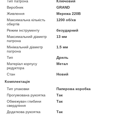
Тип патрона
Ключовий
Виробник
GRAND
Живлення
Мережа 220В
Максимальна кількість
1200 об/хв
обертів
Режим інструменту
безударний
Максимальний діаметр
13 мм
патрона
Мінімальний діаметр
1.5 мм
патрона
Тип
Дриль
Матеріал корпусу
Метал
редуктора
Стан
Новий
Комплектація
Тип упаковки
Паперова коробка
Прогумована рукоятка
Так
Обмежувач глибини
Так
свердління
Додаткова рукоятка
Так