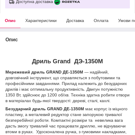
Доступна доставка
Опис
Характеристики
Доставка
Оплата
Умови п
Опис
Дриль Grand ДЭ-1350М
Мережевий дриль GRAND ДЕ-1350М
— надійний,
довговічний інструмент, що справляється з побутовими та
професійними завданнями. Прилад належить до безударних
дрилів і має оптимальну продуктивність. Двигун потужністю
1350 Вт, здійснює до 1200 об/хв. Техніка здатна робити отвори
в матеріалах будь-якої твердості: дереві, сталі, кахлі.
Безударний дриль GRAND ДЕ-1350М
має корпус із міцного
пластику, а металевий редуктор стане запорукою тривалої
безперебійної роботи. Компактні розміри та невелика вага
дасть змогу тривалий час працювати дриллю, не відчуваючи
втоми в руках. Удосконалена ручка, з гумовими накладками,