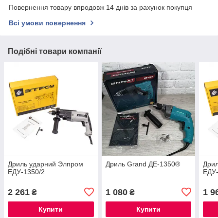
Повернення товару впродовж 14 днів за рахунок покупця
Всі умови повернення
Подібні товари компанії
Дриль ударний Элпром
Дриль Grand ДЕ-1350®
Дри
ЕДУ-1350/2
ЕДУ-
2 261
1 080
1 9
₴
₴
Купити
Купити