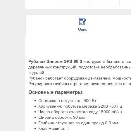
Опис
Рубанок Элпром ЭРЭ-90-3
инструмент бытового на
деревянных конструкций, подготовке необработанны
изделий.
Рубанок работает оборудован двигателем, мощностью
Регулировка глубины строгания осуществляется в пр
Основные параметры:
Споживана потужність: 900 Вт
Харчування: побутова мережа 220В ~50 Гц
Число оборотів холостого ходу 15000 об/хв
Ширина обробки: 90 мм
Глибина стругання за один прохід 0-3 мм
Клас машини: II