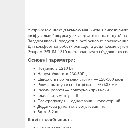
У стрічковою шліфувальною машиною з пилозбірник
шліфувальної шкурки у вигляді стрічки, натягнутої на
Завдяки високій продуктивності основне призначення
Для комфортної роботи оснащена додатковою рукоятк
Элпром ЭЛШМ-1210 поставляється з вбудованою си
Основні параметри:
Потужність 1210 Вт
Напруга/частота 230/50Гц
Швидкість протягання стрічки — 120-380 м/хв
Розмір шліфувальної стрічки — 76х533 мм
Режим роботи — повторно - тривалий
Клас інструменту — II
Електродвигун — однофазний, колекторний
Додаткова рукоятка з регулюванням
Вага: 3,2 кг
Відмітні особливості:
Обгумована ручка