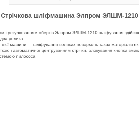
Стрічкова шліфмашина Элпром ЭЛШМ-1210
ом і регулюванням обертів Элпром ЭЛШМ-1210 шліфування здійсн
 два ролика.
 цієї машини — шліфування великих поверхонь таких матеріалів як
ою і автоматичної центруванням стрічки. Блокування кнопки вмика
стемою пилососа.