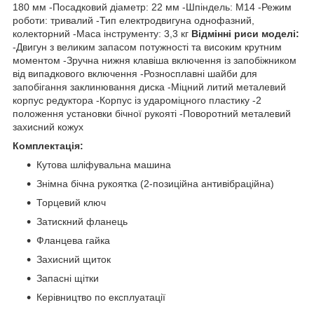
180 мм -Посадковий діаметр: 22 мм -Шпіндель: M14 -Режим
роботи: тривалий -Тип електродвигуна однофазний,
колекторний -Маса інструменту: 3,3 кг
Відмінні риси моделі:
-Двигун з великим запасом потужності та високим крутним
моментом -Зручна нижня клавіша включення із запобіжником
від випадкового включення -Розносплавні шайби для
запобігання заклинювання диска -Міцний литий металевий
корпус редуктора -Корпус із удароміцного пластику -2
положення установки бічної рукояті -Поворотний металевий
захисний кожух
Комплектація:
Кутова шліфувальна машина
Знімна бічна рукоятка (2-позиційна антивібраційна)
Торцевий ключ
Затискний фланець
Фланцева гайка
Захисний щиток
Запасні щітки
Керівництво по експлуатації