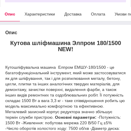
Опис
Характеристики
Доставка
Оплата
Умови п
Опис
Кутова шліфмашина Элпром 180/1500
NEW!
Кутошліфувальна машина Елпром ЕМШУ-180/1500 - це
багатофункціональний інструмент, який може застосовуватися
як для шліфування, так і для розпилювання металу, бетону,
цегли, плитки та інших аналогічних твердих матеріалів, для
демонтажу, зачистки поверхні, видалення фарби, а також
інших видів ремонтних та оздоблювальних робіт. Її потужність
складає 1500 Вт а вага 3,3 кг - таке співвідношення робить цю
модель максимально комфортною та ефективною.
Металевий захисний корпус редуктора значно збільшує
термін служби пристрою.
Основні параметри:
-Потужність:
1500 Вт -Живлення: побутова мережа 220 В/50 Гц ±5%
-Число оборотів холостого ходу: 7500 об/хв -Діаметр диска: