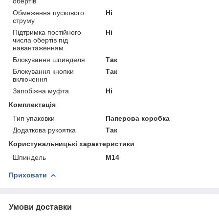
обертів
Обмеження пускового
Ні
струму
Підтримка постійного
Ні
числа обертів під
навантаженням
Блокування шпинделя
Так
Блокування кнопки
Так
включення
Запобіжна муфта
Ні
Комплектація
Тип упаковки
Паперова коробка
Додаткова рукоятка
Так
Користувальницькі характеристики
Шпиндель
M14
Приховати
Умови доставки