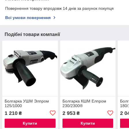
Повернення товару впродовж 14 днів за рахунок покупця
Всі умови повернення
Подібні товари компанії
Болгарка УШМ Элпром
Болгарка КШМ Елпром
Бол
125/1000
230/2300®
180/
1 210
2 953
2 0
₴
₴
Купити
Купити