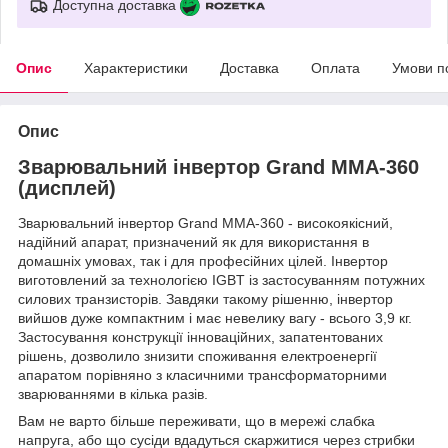
Доступна доставка
Опис
Характеристики
Доставка
Оплата
Умови п
Опис
Зварювальний інвертор Grand MMA-360
(дисплей)
Зварювальний інвертор Grand MMA-360 - високоякісний,
надійний апарат, призначений як для використання в
домашніх умовах, так і для професійних цілей. Інвертор
виготовлений за технологією IGBT із застосуванням потужних
силових транзисторів. Завдяки такому рішенню, інвертор
вийшов дуже компактним і має невелику вагу - всього 3,9 кг.
Застосування конструкції інноваційних, запатентованих
рішень, дозволило знизити споживання електроенергії
апаратом порівняно з класичними трансформаторними
зварюваннями в кілька разів.
Вам не варто більше переживати, що в мережі слабка
напруга, або що сусіди вдадуться скаржитися через стрибки