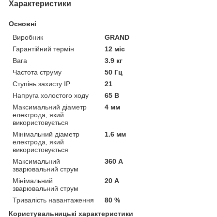
Характеристики
Основні
Виробник
GRAND
Гарантійний термін
12 міс
Вага
3.9 кг
Частота струму
50 Гц
Ступінь захисту IP
21
Напруга холостого ходу
65 В
Максимальний діаметр
4 мм
електрода, який
використовується
Мінімальний діаметр
1.6 мм
електрода, який
використовується
Максимальний
360 А
зварювальний струм
Мінімальний
20 А
зварювальний струм
Тривалість навантаження
80 %
Користувальницькі характеристики