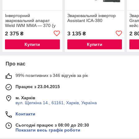
Інверторний
Зварювальний інвертор
Звар
зварювальний апарат
Assistant ІСА-380
Gran
Weld IWM MMA — 370 (у
кейс
кейсі)
2 375
3 135
2 8
₴
₴
Купити
Купити
Про нас
99% позитивних з 346 відгуків за рік
Працює з 23.04.2015
м. Харків
вул. Щепкіна 14., 61161, Харків, Україна
Контакти
Сьогодні працює з 08:00 до 20:30
Показати весь графік роботи