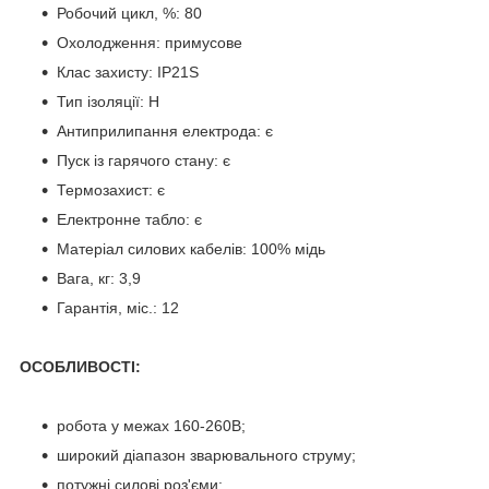
Робочий цикл, %: 80
Охолодження: примусове
Клас захисту: IP21S
Тип ізоляції: H
Антиприлипання електрода: є
Пуск із гарячого стану: є
Термозахист: є
Електронне табло: є
Матеріал силових кабелів: 100% мідь
Вага, кг: 3,9
Гарантія, міс.: 12
ОСОБЛИВОСТІ:
робота у межах 160-260В;
широкий діапазон зварювального струму;
потужні силові роз'єми;