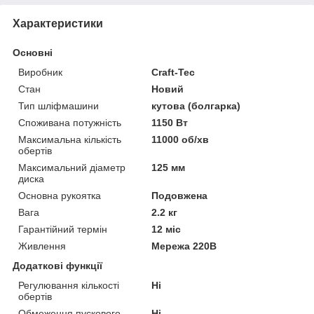
Характеристики
Основні
Виробник
Craft-Tec
Стан
Новий
Тип шліфмашини
кутова (болгарка)
Споживана потужність
1150 Вт
Максимальна кількість
11000 об/хв
обертів
Максимальний діаметр
125 мм
диска
Основна рукоятка
Подовжена
Вага
2.2 кг
Гарантійний термін
12 міс
Живлення
Мережа 220В
Додаткові функції
Регулювання кількості
Ні
обертів
Обмеження пускового
Ні