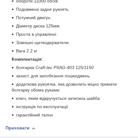
обороти 11000 об/хв
Подовжена задня рукоять.
Потужний двигун.
Діаметр диска 125мм.
Проста в управлінні.
Зовнішні щеткодержатели.
Вага 2.2 кг
Комплектація:
болгарка
Craft-tec PXAG-403 125/1150
захист, для запобігання пошкоджень
додаткова рукоятка, яка дозволить міцно тримати
болгарку обома руками
ключ, яким відкручується затискна шайба
інструкція по експлуатації
гарантійний талон
Приховати