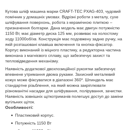
Кутова шліф машина марки CRAFT-TEC PXAG-403, чудовий
помічник у домашніх умовах. Відрізні роботи з металу, сухе
шліфування поверхонь, робота з керамічною плиткою –
призначення болгарки. Дана модель має двигун потужністю
1150 Вт, має діаметр диска 125 мм, розвиває на холостому
ходу 11000об/хв. Конструкція має подовжену задню ручку, на
якій розташовані клавіша включення та кнопка-фіксатор.
Корпус виконаний із міцного пластику, а редукторна частина
виконана з магнієвого сплаву, що забезпечує захист та
тепловідведення механізму.
Наявність додаткової двохпозиційної рукоятки забезпечує
впевнене утримання двома руками. Захисний металевий
кожух може фіксуватися в діапазоні 360*. Шпиндель має
стандартне різьблення, на який можна закріплювати
різноманітні насадки для шліфування, полірування, зачистки.
Наявність зовнішніх щіткотримачів полегшує доступ до заміни
вугільних щіток.
Особливості:
Пластиковий корпус.
Потужність 1150 Вт