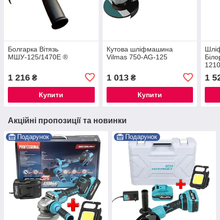
Болгарка Вітязь
Кутова шліфмашина
Шлі
МШУ-125/1470Е ®
Vilmas 750-AG-125
Біл
121
1 216
1 013
1 5
₴
₴
Купити
Купити
Акційні пропозиції та новинки
Подарунок
Подарунок