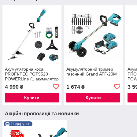
Акумуляторна коса
Акумуляторний тример
Акум
PROFI-TEC PGT9520
газонний Grand АТГ-20М
PRO
POWERLine (1 акумулятор
POW
× PT2040VX (4.0 А·год),
акум
4 990
1 674
3 5
₴
₴
зарядний пристрій)
прис
Купити
Купити
Акційні пропозиції та новинки
Подарунок