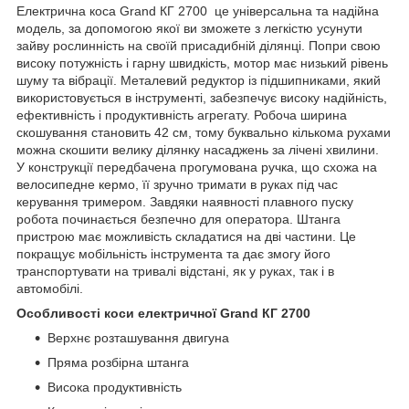
Електрична коса
Grand КГ 2700 це універсальна та надійна
модель, за допомогою якої ви зможете з легкістю усунути
зайву рослинність на своїй присадибній ділянці. Попри свою
високу потужність і гарну швидкість, мотор має низький рівень
шуму та вібрації. Металевий редуктор із підшипниками, який
використовується в інструменті, забезпечує високу надійність,
ефективність і продуктивність агрегату. Робоча ширина
скошування становить 42 см, тому буквально кількома рухами
можна скошити велику ділянку насаджень за лічені хвилини.
У конструкції передбачена прогумована ручка, що схожа на
велосипедне кермо, її зручно тримати в руках під час
керування тримером. Завдяки наявності плавного пуску
робота починається безпечно для оператора. Штанга
пристрою має можливість складатися на дві частини. Це
покращує мобільність інструмента та дає змогу його
транспортувати на тривалі відстані, як у руках, так і в
автомобілі.
Особливості коси електричної Grand КГ 2700
Верхнє розташування двигуна
Пряма розбірна штанга
Висока продуктивність