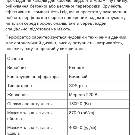
прокладання каналів для кабелю, видаляти керамічну плитку,
руйнування бетонної або цегляної перегородки. Зручність,
ефективність, компактність і відносна простота у використанні
роблять перфоратор широко поширеним видом інструменту
не тільки серед професіоналів, але й серед людей,
спеціальної підготовки не мають.
Перфоратор характеризується чудовими технічними даними,
має ергономічний дизайн, високу потужність і витривалість,
невелику вагу та простий у використанні.
Основні
Виробник
Елпром
Конструкція перфоратора
Бочковий
Тип патрона
SDS-plus
Живлення
Мережа 220 В
Споживана потужність
1300.0 (Вт)
Максимальна кількість
870.0 (об/хв)
обертів
Максимальна кількість
4000.0 (уд/хв)
ударів