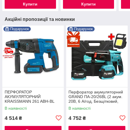
Купити
Купити
Акційні пропозиції та новинки
Подарунок
Подарунок
ПЕРФОРАТОР
Перфоратор акумуляторний
АКУМУЛЯТОРНИЙ
GRAND ПА-20/26BL (2 акум.
KRAISSMANN 261 ABH-BL
20В, 6 А/год, Безщітковий,
20/2 MP (M-POWER SERIES
ЧЕХІЯ)
В наявності
В наявності
20) ®
4 514
4 752
₴
₴