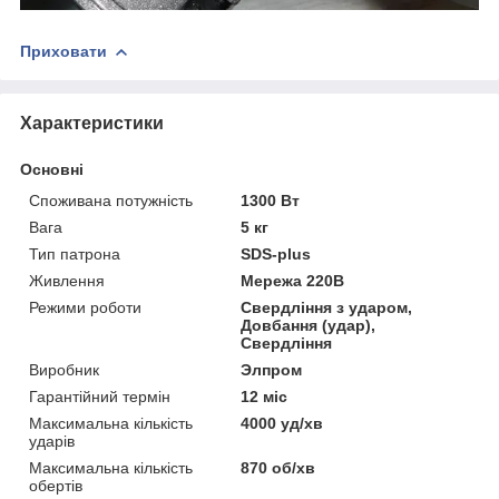
Приховати
Характеристики
Основні
Споживана потужність
1300 Вт
Вага
5 кг
Тип патрона
SDS-plus
Живлення
Мережа 220В
Режими роботи
Свердління з ударом,
Довбання (удар),
Свердління
Виробник
Элпром
Гарантійний термін
12 міс
Максимальна кількість
4000 уд/хв
ударів
Максимальна кількість
870 об/хв
обертів