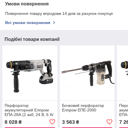
Умови повернення
Повернення товару впродовж 14 днів за рахунок покупця
Всі умови повернення
Подібні товари компанії
Перфоратор
Бочковий перфоратор
Пер
акумуляторний Елпром
Елпром ЕПЕ-2000
аку
ЕПА-28А (2 акб, 24 В, 6 А/
ЕПА-
год, безщітковий, 3
год,
8 028
3 563
7 2
₴
₴
режими, реверс) ®
режи