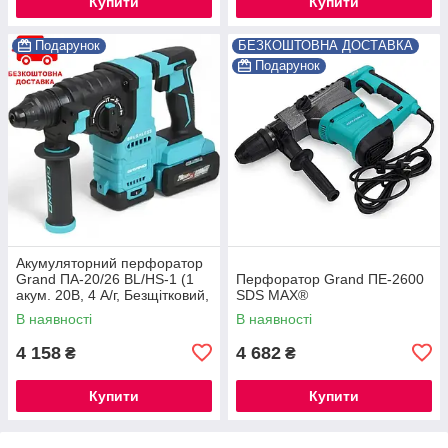
Купити
Купити
Подарунок
БЕЗКОШТОВНА ДОСТАВКА
Подарунок
Акумуляторний перфоратор
Grand ПА-20/26 BL/HS-1 (1
Перфоратор Grand ПЕ-2600
акум. 20В, 4 А/г, Безщітковий,
SDS MAX®
ЧЕХІЯ)
В наявності
В наявності
4 158
4 682
₴
₴
Купити
Купити