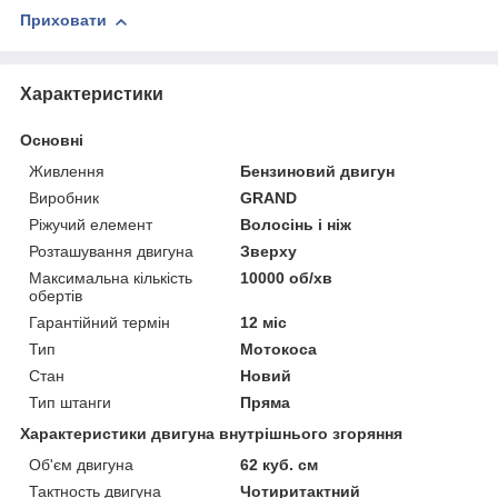
Приховати
Характеристики
Основні
Живлення
Бензиновий двигун
Виробник
GRAND
Ріжучий елемент
Волосінь і ніж
Розташування двигуна
Зверху
Максимальна кількість
10000 об/хв
обертів
Гарантійний термін
12 міс
Тип
Мотокоса
Стан
Новий
Тип штанги
Пряма
Характеристики двигуна внутрішнього згоряння
Об'єм двигуна
62 куб. см
Тактность двигуна
Чотиритактний