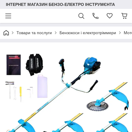
ІНТЕРНЕТ МАГАЗИН БЕНЗО-ЕЛЕКТРО ІНСТРУМЄНТА
Товари та послуги
Бензокоси і електротріммери
Мот