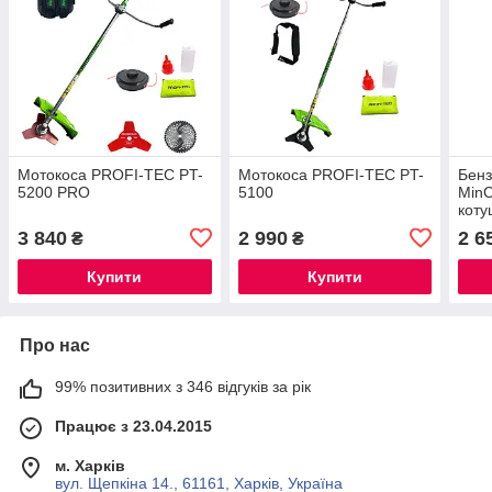
Мотокоса PROFI-TEC PT-
Мотокоса PROFI-TEC PT-
Бенз
5200 PRO
5100
MinС
коту
3 840
2 990
2 6
₴
₴
Купити
Купити
Про нас
99% позитивних з 346 відгуків за рік
Працює з 23.04.2015
м. Харків
вул. Щепкіна 14., 61161, Харків, Україна