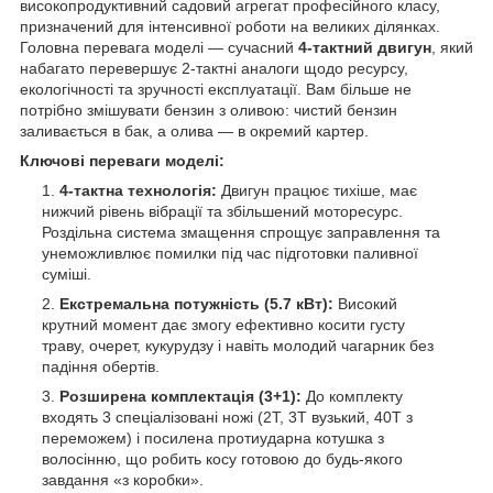
високопродуктивний садовий агрегат професійного класу,
призначений для інтенсивної роботи на великих ділянках.
Головна перевага моделі — сучасний
4-тактний двигун
, який
набагато перевершує 2-тактні аналоги щодо ресурсу,
екологічності та зручності експлуатації. Вам більше не
потрібно змішувати бензин з оливою: чистий бензин
заливається в бак, а олива — в окремий картер.
Ключові переваги моделі:
4-тактна технологія:
Двигун працює тихіше, має
нижчий рівень вібрації та збільшений моторесурс.
Роздільна система змащення спрощує заправлення та
унеможливлює помилки під час підготовки паливної
суміші.
Екстремальна потужність (5.7 кВт):
Високий
крутний момент дає змогу ефективно косити густу
траву, очерет, кукурудзу і навіть молодий чагарник без
падіння обертів.
Розширена комплектація (3+1):
До комплекту
входять 3 спеціалізовані ножі (2T, 3Т вузький, 40Т з
переможем) і посилена протиударна котушка з
волосінню, що робить косу готовою до будь-якого
завдання «з коробки».