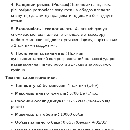
Ранцевий ремінь (Рюкзак):
Ергономічна підвіска
рівномірно розподіляє вагу коси на обидва плеча та
спину, що дає змогу працювати годинами без відчуття
втоми.
Економність і екологічність:
4-тактний двигун
споживає менше палива та викидає в атмосферу
набагато менше шкідливих речовин і диму, порівнюючи
з 2 тактними моделями.
Посилений кований вал:
Прямий
суцільнометалевий вал розрахований на високі ударні
навантаження під час роботи з дисками за жорсткою
сухістю.
Технічні характеристики:
Тип двигуна:
Бензиновий, 4-тактний (OHV)
Максимальна потужність:
5700 Вт/7,7 к.с.
Робочий обсяг двигуна:
31-35 см3 (залежно від
ревізії)
Максимальні оберти:
10000 об/хв
Об'єм паливного бака:
0.65 л (бензин А-92/95)