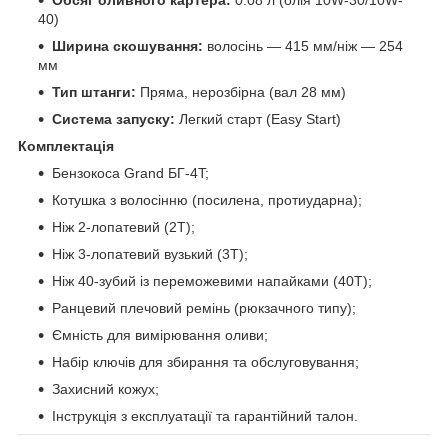
Обсяг оливного картера:
0.08 л (олія 10W-30/10W-
40)
Ширина скошування:
волосінь — 415 мм/ніж — 254
мм
Тип штанги:
Пряма, нерозбірна (вал 28 мм)
Система запуску:
Легкий старт (Easy Start)
Комплектація
Бензокоса Grand БГ-4T;
Котушка з волосінню (посилена, протиударна);
Ніж 2-лопатевий (2T);
Ніж 3-лопатевий вузький (3T);
Ніж 40-зубий із переможевими напайками (40T);
Ранцевий плечовий ремінь (рюкзачного типу);
Ємність для вимірювання оливи;
Набір ключів для збирання та обслуговування;
Захисний кожух;
Інструкція з експлуатації та гарантійний талон.