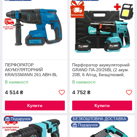
ПЕРФОРАТОР
Перфоратор акумуляторний
АКУМУЛЯТОРНИЙ
GRAND ПА-20/26BL (2 акум.
KRAISSMANN 261 ABH-BL
20В, 6 А/год, Безщітковий,
20/2 MP (M-POWER SERIES
ЧЕХІЯ)
В наявності
В наявності
20) ®
4 514
4 752
₴
₴
Купити
Купити
Подарунок
БЕЗКОШТОВНА ДОСТАВКА
Подарунок