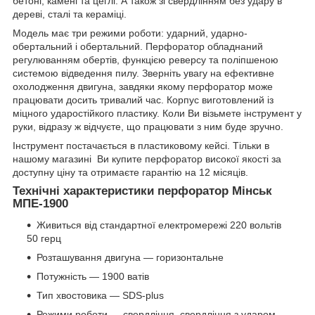
бетоні, камені та цеглі. А також зі свердлінням без удару в
дереві, сталі та кераміці.
Модель має три режими роботи: ударний, ударно-
обертальний і обертальний. Перфоратор обладнаний
регулюванням обертів, функцією реверсу та поліпшеною
системою відведення пилу. Зверніть увагу на ефективне
охолодження двигуна, завдяки якому перфоратор може
працювати досить тривалий час. Корпус виготовлений із
міцного ударостійкого пластику. Коли Ви візьмете інструмент у
руки, відразу ж відчуєте, що працювати з ним буде зручно.
Інструмент постачається в пластиковому кейсі. Тільки в
нашому магазині Ви купите перфоратор високої якості за
доступну ціну та отримаєте гарантію на 12 місяців.
Технічні характеристики перфоратор Мінськ
МПЕ-1900
Живиться від стандартної електромережі 220 вольтів
50 герц
Розташування двигуна — горизонтальне
Потужність — 1900 ватів
Тип хвостовика — SDS-plus
Режими роботи — свердління, свердління з ударом,