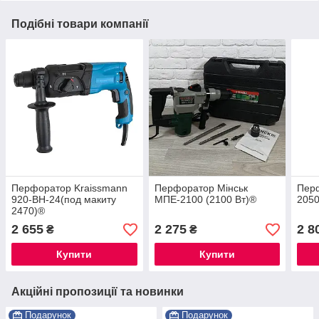
Подібні товари компанії
Перфоратор Kraissmann
Перфоратор Мінськ
Перф
920-BH-24(под макиту
МПЕ-2100 (2100 Вт)®
205
2470)®
2 655
2 275
2 8
₴
₴
Купити
Купити
Акційні пропозиції та новинки
Подарунок
Подарунок