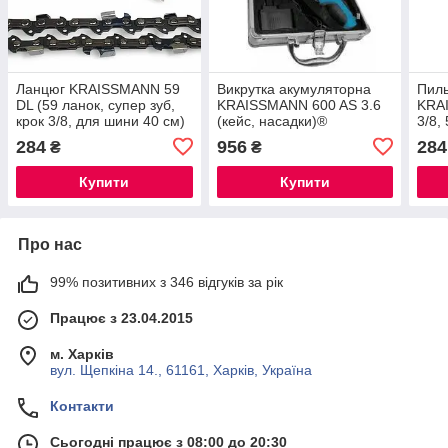
Ланцюг KRAISSMANN 59
Викрутка акумуляторна
Пил
DL (59 ланок, супер зуб,
KRAISSMANN 600 AS 3.6
KRAI
крок 3/8, для шини 40 см)
(кейс, насадки)®
3/8,
35см
284
956
284
₴
₴
Купити
Купити
Про нас
99% позитивних з 346 відгуків за рік
Працює з 23.04.2015
м. Харків
вул. Щепкіна 14., 61161, Харків, Україна
Контакти
Сьогодні працює з 08:00 до 20:30