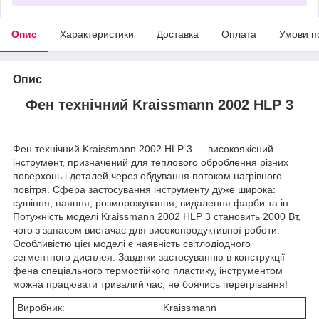
Опис
Характеристики
Доставка
Оплата
Умови п
Опис
Фен технічний Kraissmann 2002 HLP 3
Фен технічний Kraissmann 2002 HLP 3 — високоякісний
інструмент, призначений для теплового оброблення різних
поверхонь і деталей через обдування потоком нагрівного
повітря. Сфера застосування інструменту дуже широка:
сушіння, паяння, розморожування, видалення фарби та ін.
Потужність моделі Kraissmann 2002 HLP 3 становить 2000 Вт,
чого з запасом вистачає для високопродуктивної роботи.
Особливістю цієї моделі є наявність світлодіодного
сегментного дисплея. Завдяки застосуванню в конструкції
фена спеціального термостійкого пластику, інструментом
можна працювати тривалий час, не боячись перегрівання!
Виробник:
Kraissmann