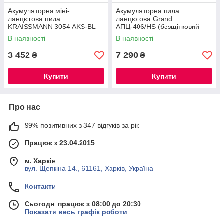
Акумуляторна міні-
Акумуляторна пила
ланцюгова пила
ланцюгова Grand
KRAISSMANN 3054 AKS-BL
АПЦ-406/HS (безщітковий
20/2 MP (безщітковий мотор,
мотор, 2 шини 2 ланцюги, 2
В наявності
В наявності
2 АКБ по 4000 мАг, кейс, 2
АКБ 6 А·год, подвійне
ланцюга суперзуб) ®
зарядне)
3 452
7 290
₴
₴
Купити
Купити
Про нас
99% позитивних з 347 відгуків за рік
Працює з 23.04.2015
м. Харків
вул. Щепкіна 14., 61161, Харків, Україна
Контакти
Сьогодні працює з 08:00 до 20:30
Показати весь графік роботи