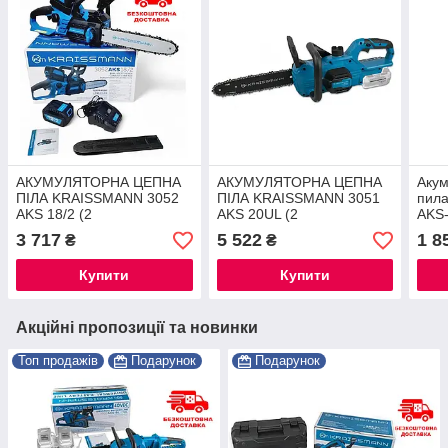
АКУМУЛЯТОРНА ЦЕПНА
АКУМУЛЯТОРНА ЦЕПНА
Акум
ПІЛА KRAISSMANN 3052
ПІЛА KRAISSMANN 3051
пил
AKS 18/2 (2
AKS 20UL (2
AKS-
АКУМУЛЯТОРА) ®
АКУМУЛЯТОРА 4000 МАЧ
акум
3 717
5 522
1 8
₴
₴
І ЗАРЯДНА СТРУКІСТЬ)®
Купити
Купити
Акційні пропозиції та новинки
Топ продажів
Подарунок
Подарунок