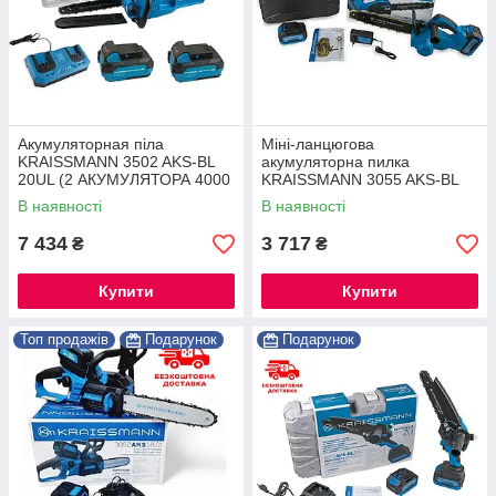
Акумуляторная піла
Міні-ланцюгова
KRAISSMANN 3502 AKS-BL
акумуляторна пилка
20UL (2 АКУМУЛЯТОРА 4000
KRAISSMANN 3055 AKS-BL
МАЧ ЗАРЯДНЕ СТРУКІСТЬ)®
20/2 MP (2 акум. 20В, 4000
В наявності
В наявності
мАг, Безщітковий, шина 305
мм, НІМЕЧЧИНА)
7 434
3 717
₴
₴
Купити
Купити
Топ продажів
Подарунок
Подарунок