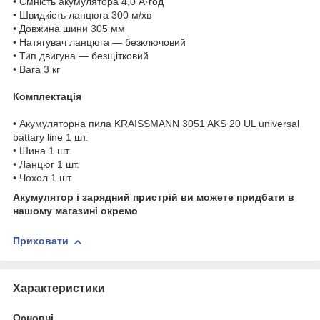
• Ємність акумулятора 4,0 А·год
• Швидкість ланцюга 300 м/хв
• Довжина шини 305 мм
• Натягувач ланцюга — безключовий
• Тип двигуна — безщітковий
• Вага 3 кг
Комплектація
• Акумуляторна пила KRAISSMANN 3051 AKS 20 UL universal
battary line 1 шт.
• Шина 1 шт
• Ланцюг 1 шт.
• Чохол 1 шт
Акумулятор і зарядний пристрій ви можете придбати в
нашому магазині окремо
Приховати
Характеристики
Основні