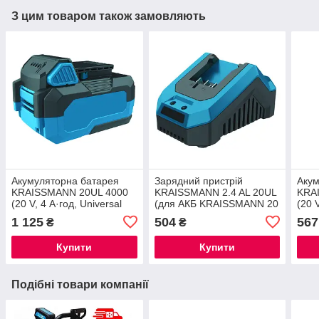
З цим товаром також замовляють
Акумуляторна батарея
Зарядний пристрій
Акум
KRAISSMANN 20UL 4000
KRAISSMANN 2.4 AL 20UL
KRA
(20 V, 4 А·год, Universal
(для АКБ KRAISSMANN 20
(20 
Line)®
Universal Line)®
Line
1 125
504
567
₴
₴
Купити
Купити
Подібні товари компанії