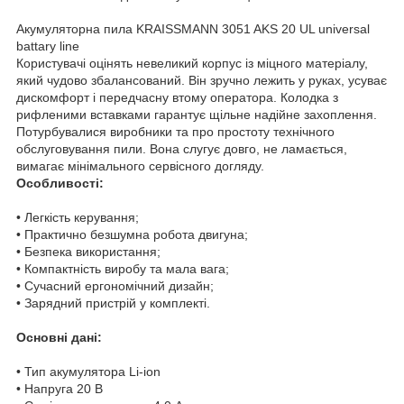
Акумуляторна пила KRAISSMANN 3051 AKS 20 UL universal
battary line
Користувачі оцінять невеликий корпус із міцного матеріалу,
який чудово збалансований. Він зручно лежить у руках, усуває
дискомфорт і передчасну втому оператора. Колодка з
рифленими вставками гарантує щільне надійне захоплення.
Потурбувалися виробники та про простоту технічного
обслуговування пили. Вона слугує довго, не ламається,
вимагає мінімального сервісного догляду.
Особливості:
• Легкість керування;
• Практично безшумна робота двигуна;
• Безпека використання;
• Компактність виробу та мала вага;
• Сучасний ергономічний дизайн;
• Зарядний пристрій у комплекті.
Основні дані:
• Тип акумулятора Li-ion
• Напруга 20 В