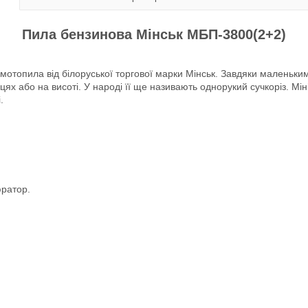
Пила бензинова Мінськ МБП-3800(2+2)
імотопила від білоруської торгової марки Мінськ. Завдяки маленьки
ях або на висоті. У народі її ще називають однорукий сучкоріз. М
.
ратор.