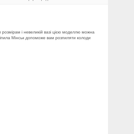
м розмірам і невеликій вазі цією моделлю можна
ініпила Мінськ допоможе вам розпиляти колоди