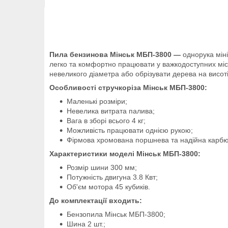
Пила бензинова Мінськ МБП-3800 —
однорука
мін
легко та комфортно працювати у важкодоступних місц
невеликого діаметра або обрізувати дерева на висоті
Особливості стручкоріза Мінськ МБП-3800:
Маленькі розміри;
Невелика витрата палива;
Вага в зборі всього 4 кг;
Можливість працювати однією рукою;
Фірмова хромована поршнева та надійна карбю
Характеристики моделі Мінськ МБП-3800:
Розмір шини 300 мм;
Потужність двигуна 3.8 Квт;
Об'єм мотора 45 кубиків.
До комплектації входить:
Бензопила Мінськ МБП-3800;
Шина 2 шт.;