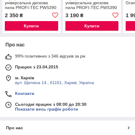
універсальна дискова
універсальна дискова
Gra
пила PROFI-TEC PWS390
пила PROFI-TEC PWS390
UltraCore (без
UltraCore (1×PT2020VX
2 350
3 190
1 9
₴
₴
акумулятора та зарядного
(2.0 Аг), зарядний
пристрою)
пристрій)
Купити
Купити
Про нас
99% позитивних з 346 відгуків за рік
Працює з 23.04.2015
м. Харків
вул. Щепкіна 14., 61161, Харків, Україна
Контакти
Сьогодні працює з 08:00 до 20:30
Показати весь графік роботи
Про нас