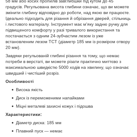
58 мм або косих пропилів завглибшки під кутом до 45
градусів. Регульована висота глибини означає, що ви можете
змінити глибину відповідно до роботи, над якою ви працюєте.
Ідеально підходить для різання й обрізання дверей, стільниць
і листового матеріалу. Інструмент має м'яку задню ручку для
підвищеного комфорту у разі тривалого використання та
постачається з одним 24-зубчастим лезом із уже
встановленим лезом TCT (діаметр 185 мм із розміром отвору
20 мм).
Завдяки регульованій глибині різання та тому, що немає
потреби в верстаті, ви можете різати практично миттєво з
максимальною швидкістю 5000 ходів на хвилину, що означає
швидший і чистіший розріз.
Особливості
Висока якість
Диск із переможеними напайками
Міцні металеві захисні кожух і підошва
Характеристики:
Діаметр диска: 185 мм
Плавний пуск — немає