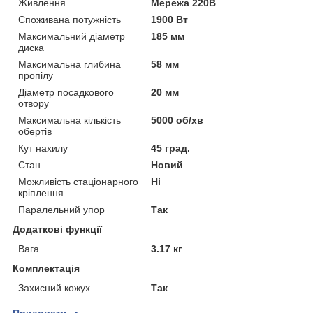
Живлення
Мережа 220В
Споживана потужність
1900 Вт
Максимальний діаметр
185 мм
диска
Максимальна глибина
58 мм
пропілу
Діаметр посадкового
20 мм
отвору
Максимальна кількість
5000 об/хв
обертів
Кут нахилу
45 град.
Стан
Новий
Можливість стаціонарного
Ні
кріплення
Паралельний упор
Так
Додаткові функції
Вага
3.17 кг
Комплектація
Захисний кожух
Так
Приховати