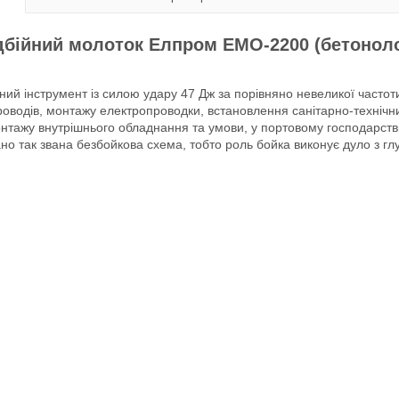
дбійний молоток Елпром ЕМО-2200 (бетонол
й інструмент із силою удару 47 Дж за порівняно невеликої частоти
проводів, монтажу електропроводки, встановлення санітарно-техніч
монтажу внутрішнього обладнання та умови, у портовому господарстві 
ано так звана безбойкова схема, тобто роль бойка виконує дуло з г