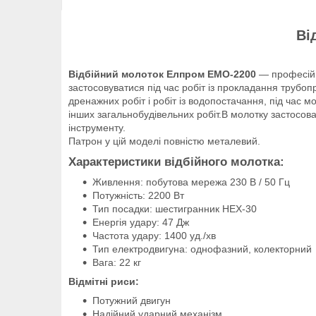
Ві
Відбійний молоток Елпром ЕМО-2200
— професійни
застосовуватися під час робіт із прокладання трубо
дренажних робіт і робіт із водопостачання, під час 
інших загальнобудівельних робіт.В молотку застосов
інструменту.
Патрон у цій моделі повністю металевий.
Характеристики відбійного молотка:
Живлення: побутова мережа 230 В / 50 Гц
Потужність: 2200 Вт
Тип посадки: шестигранник HEX-30
Енергія удару: 47 Дж
Частота удару: 1400 уд./хв
Тип електродвигуна: однофазний, колекторний
Вага: 22 кг
Відмітні риси:
Потужний двигун
Надійний ударний механізм