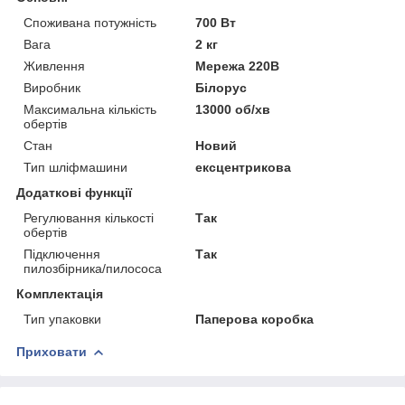
Споживана потужність
700 Вт
Вага
2 кг
Живлення
Мережа 220В
Виробник
Білорус
Максимальна кількість
13000 об/хв
обертів
Стан
Новий
Тип шліфмашини
ексцентрикова
Додаткові функції
Регулювання кількості
Так
обертів
Підключення
Так
пилозбірника/пилососа
Комплектація
Тип упаковки
Паперова коробка
Приховати