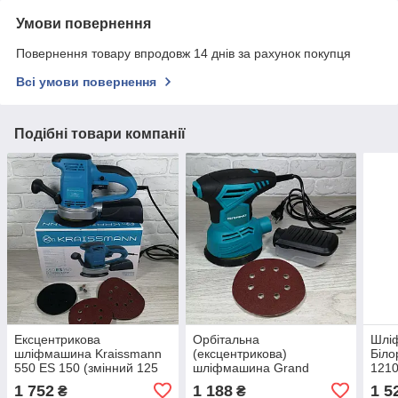
Умови повернення
Повернення товару впродовж 14 днів за рахунок покупця
Всі умови повернення
Подібні товари компанії
Ексцентрикова
Орбітальна
Шлі
шліфмашина Kraissmann
(ексцентрикова)
Біл
550 ES 150 (змінний 125
шліфмашина Grand
121
мм)®
ОШМ-650®
1 752
1 188
1 5
₴
₴