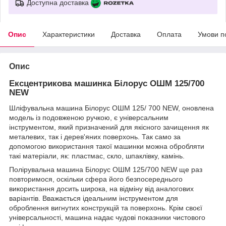
Доступна доставка
Опис
Характеристики
Доставка
Оплата
Умови п
Опис
Ексцентрикова машинка Білорус ОШМ 125/700
NEW
Шліфувальна машина Білорус ОШМ 125/ 700 NEW, оновлена
модель із подовженою ручкою, є універсальним
інструментом, який призначений для якісного зачищення як
металевих, так і дерев'яних поверхонь. Так само за
допомогою використання такої машинки можна обробляти
такі матеріали, як: пластмас, скло, шпаклівку, камінь.
Полірувальна машина Білорус ОШМ 125/700 NEW ще раз
повторимося, оскільки сфера його безпосереднього
використання досить широка, на відміну від аналогових
варіантів. Вважається ідеальним інструментом для
оброблення вигнутих конструкцій та поверхонь. Крім своєї
універсальності, машина надає чудові показники чистового