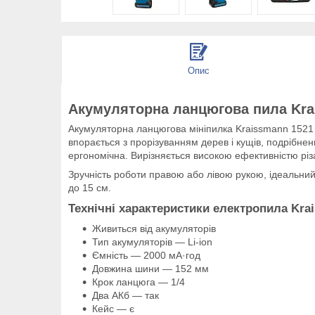
Опис
Акумуляторна ланцюгова пила Kra
Акумуляторна ланцюгова мініпилка Kraissmann 1521 A
впорається з прорізуванням дерев і кущів, подрібне
ергономічна. Вирізняється високою ефективністю різа
Зручність роботи правою або лівою рукою, ідеальний в
до 15 см.
Технічні характеристики електропила Kra
Живиться від акумуляторів
Тип акумуляторів — Li-ion
Ємність — 2000 мА·год
Довжина шини — 152 мм
Крок ланцюга — 1/4
Два АКб — так
Кейс — є