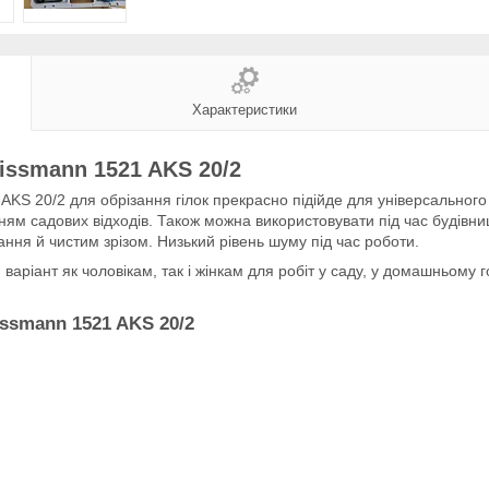
Характеристики
issmann 1521 AKS 20/2
KS 20/2 для обрізання гілок прекрасно підійде для універсальног
нням садових відходів. Також можна використовувати під час будівн
ння й чистим зрізом. Низький рівень шуму під час роботи.
аріант як чоловікам, так і жінкам для робіт у саду, у домашньому г
issmann 1521 AKS 20/2