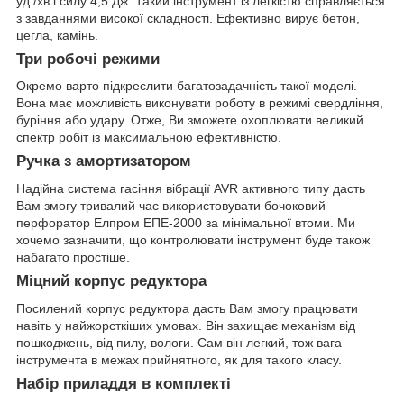
уд./хв і силу 4,5 Дж. Такий інструмент із легкістю справляється
з завданнями високої складності. Ефективно вирує бетон,
цегла, камінь.
Три робочі режими
Окремо варто підкреслити багатозадачність такої моделі.
Вона має можливість виконувати роботу в режимі свердління,
буріння або удару. Отже, Ви зможете охоплювати великий
спектр робіт із максимальною ефективністю.
Ручка з амортизатором
Надійна система гасіння вібрації AVR активного типу дасть
Вам змогу тривалий час використовувати бочоковий
перфоратор Елпром ЕПЕ-2000 за мінімальної втоми. Ми
хочемо зазначити, що контролювати інструмент буде також
набагато простіше.
Міцний корпус редуктора
Посилений корпус редуктора дасть Вам змогу працювати
навіть у найжорсткіших умовах. Він захищає механізм від
пошкоджень, від пилу, вологи. Сам він легкий, тож вага
інструмента в межах прийнятного, як для такого класу.
Набір приладдя в комплекті