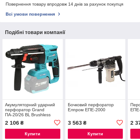
Повернення товару впродовж 14 днів за рахунок покупця
Всі умови повернення
Подібні товари компанії
Акумуляторний ударний
Бочковий перфоратор
Пер
перфоратор Grand
Елпром ЕПЕ-2000
ЕПЕ
ПА-20/26 BL Brushless
безщітковий 20V 2Дж
2 106
3 563
2 3
₴
₴
(каркас) в коробці ®
Купити
Купити