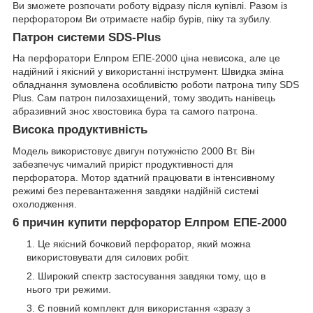
Ви зможете розпочати роботу відразу після купівлі. Разом із
перфоратором Ви отримаєте набір бурів, піку та зубилу.
Патрон системи SDS-Plus
На перфоратори Елпром ЕПЕ-2000 ціна невисока, але це
надійний і якісний у використанні інструмент. Швидка зміна
обладнання зумовлена особливістю роботи патрона типу SDS
Plus. Сам патрон пилозахищений, тому зводить нанівець
абразивний знос хвостовика бура та самого патрона.
Висока продуктивність
Модель використовує двигун потужністю 2000 Вт. Він
забезпечує чималий приріст продуктивності для
перфоратора. Мотор здатний працювати в інтенсивному
режимі без перевантаження завдяки надійній системі
охолодження.
6 причин купити перфоратор Елпром ЕПЕ-2000
Це якісний бочковий перфоратор, який можна
використовувати для силових робіт.
Широкий спектр застосування завдяки тому, що в
нього три режими.
Є повний комплект для використання «зразу з