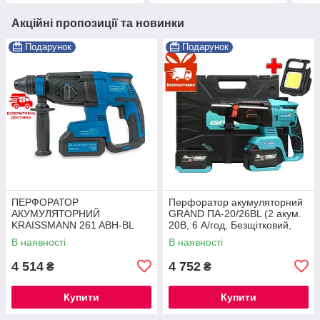
Акційні пропозиції та новинки
Подарунок
Подарунок
ПЕРФОРАТОР
Перфоратор акумуляторний
АКУМУЛЯТОРНИЙ
GRAND ПА-20/26BL (2 акум.
KRAISSMANN 261 ABH-BL
20В, 6 А/год, Безщітковий,
20/2 MP (M-POWER SERIES
ЧЕХІЯ)
В наявності
В наявності
20) ®
4 514
4 752
₴
₴
Купити
Купити