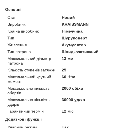
Основні
Стан
Новий
Виробник
KRAISSMANN
Країна виробник
Німеччина
Тип
Шуруповерт
Живлення
Акумулятор
Тип патрона
Швидкозатискний
Максимальний діаметр
13 мм
патрона
Кількість ступенів затяжки
25
Максимальний крутний
60 H*m
момент
Максимальна кількість
2000 об/хв
обертів
Максимальна кількість
30000 уд/хв
ударів
Гарантійний термін
12 міс
Додаткові функції
Ударний режим
Так