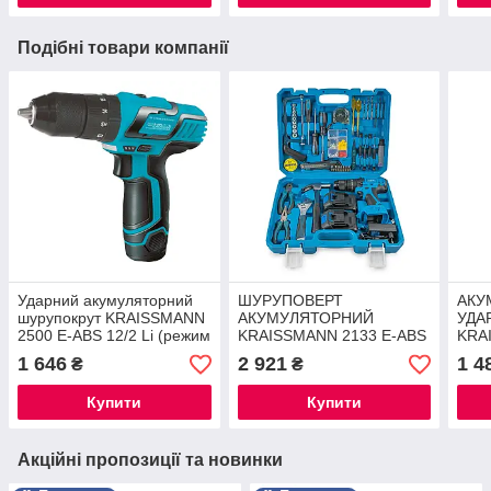
Подібні товари компанії
Ударний акумуляторний
ШУРУПОВЕРТ
АКУ
шурупокрут KRAISSMANN
АКУМУЛЯТОРНИЙ
УДА
2500 E-ABS 12/2 Li (режим
KRAISSMANN 2133 E-ABS
KRA
ударне свердління)®
20/2 (З НАБОРОМ
20U
1 646
2 921
1 4
₴
₴
ІНСТРУМЕНТІВ) ®
І З
СТР
Купити
Купити
Акційні пропозиції та новинки