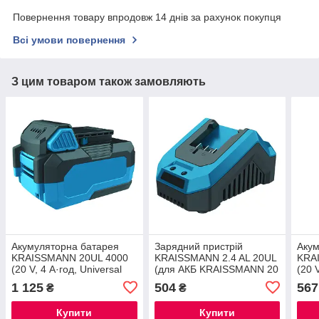
Повернення товару впродовж 14 днів за рахунок покупця
Всі умови повернення
З цим товаром також замовляють
Акумуляторна батарея
Зарядний пристрій
Акум
KRAISSMANN 20UL 4000
KRAISSMANN 2.4 AL 20UL
KRA
(20 V, 4 А·год, Universal
(для АКБ KRAISSMANN 20
(20 
Line)®
Universal Line)®
Line
1 125
504
567
₴
₴
Купити
Купити