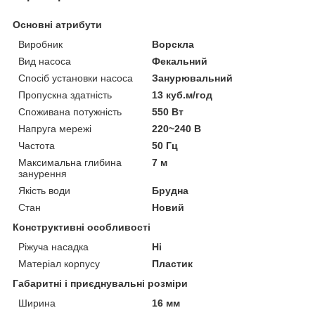
Основні атрибути
Виробник
Ворскла
Вид насоса
Фекальний
Спосіб установки насоса
Занурювальний
Пропускна здатність
13 куб.м/год
Споживана потужність
550 Вт
Напруга мережі
220~240 В
Частота
50 Гц
Максимальна глибина
7 м
занурення
Якість води
Брудна
Стан
Новий
Конструктивні особливості
Ріжуча насадка
Ні
Матеріал корпусу
Пластик
Габаритні і приєднувальні розміри
Ширина
16 мм