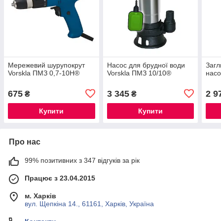
Мережевий шурупокрут
Насос для брудної води
Загл
Vorskla ПМЗ 0,7-10Н®
Vorskla ПМЗ 10/10®
насо
675
3 345
2 9
₴
₴
Купити
Купити
Про нас
99% позитивних з 347 відгуків за рік
Працює з 23.04.2015
м. Харків
вул. Щепкіна 14., 61161, Харків, Україна