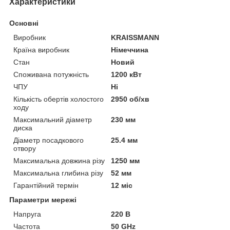
Характеристики
Основні
Виробник
KRAISSMANN
Країна виробник
Німеччина
Стан
Новий
Споживана потужність
1200 кВт
ЧПУ
Ні
Кількість обертів холостого
2950 об/хв
ходу
Максимальний діаметр
230 мм
диска
Діаметр посадкового
25.4 мм
отвору
Максимальна довжина різу
1250 мм
Максимальна глибина різу
52 мм
Гарантійний термін
12 міс
Параметри мережі
Напруга
220 В
Частота
50 GHz