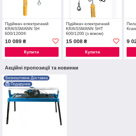
Підіймач електричний
Підіймач електричний
Пила
KRAISSMANN SH
KRAISSMANN SHT
Krai
600/1200®
600/1200 (з візком)
10 089
15 008
9 0
₴
₴
Купити
Купити
Акційні пропозиції та новинки
Безкоштовна Доставка
Подарунок