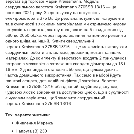
верстат від торгової марки Kraissmann. Модель
свердлильного верстата Kraissmann 3705SB 13/16 — це
новинка 2021 року. Зверніть увагу на потужність
електромотора в 375 Вт. Це реальна потужність інструмента
та в сукупності з якісними матеріалами ми отримуємо чудову
потужність верстата, здатну працювати на 5 швидкостях від
580 до 2650 об/хв. через переставляння натяжного ременя з
одного шківа на інший. Купити свердлильний
верстат Kraissmann 375SB 13/16 — це можливість виконувати
свердлильні роботи в пластмасі, деревині, металі та інших
матеріалах. До комплекту зі верстатом входять 2 трикулачкові
патрони з можливістю затискання свердел діаметром до 13 і
16 мм. Хід шпинделя становить 50 мм, що цілком досить
частка домашнього використання. Так само в наборі йдуть
гвинтові лещата, для надійної фіксації заготівки. Верстат
Kraissmann 375SB 13/16 обладнаний надійним двигуном,
чудовою якістю збирання та доступною ціною, що в сукупності
є чудовим варіантом, щоб замовити свердлильний
верстат Kraissmann 375 SB 13/16.
Тех. характеристики:
Живлення Мережа
Напруга (В) 230