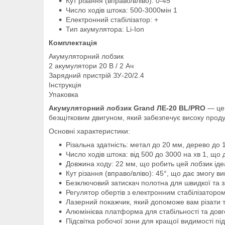
Кут різання (вправо/вліво): 0-45
Число ходів штока: 500-3000мін 1
Електронний стабілізатор: +
Тип акумулятора: Li-Ion
Комплектація
Акумуляторний лобзик
2 акумулятори 20 В / 2 Ач
Зарядний пристрій ЗУ-20/2.4
Інструкція
Упаковка
Акумуляторний лобзик Grand ЛЕ-20 BL/PRO
— це 
безщітковим двигуном, який забезпечує високу продук
Основні характеристики:
Різальна здатність: метал до 20 мм, дерево до 
Число ходів штока: від 500 до 3000 на хв 1, що
Довжина ходу: 22 мм, що робить цей лобзик ідеа
Кут різання (вправо/вліво): 45°, що дає змогу ви
Безключовий затискач полотна для швидкої та з
Регулятор обертів з електронним стабілізаторо
Лазерний покажчик, який допоможе вам різати 
Алюмінієва платформа для стабільності та довго
Підсвітка робочої зони для кращої видимості під