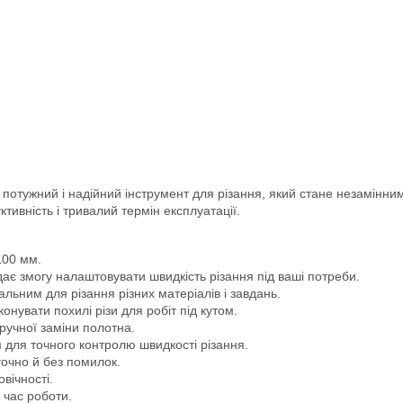
потужний і надійний інструмент для різання, який стане незамінни
тивність і тривалий термін експлуатації.
100 мм.
 дає змогу налаштовувати швидкість різання під ваші потреби.
льним для різання різних матеріалів і завдань.
конувати похилі різи для робіт під кутом.
ручної заміни полотна.
м для точного контролю швидкості різання.
точно й без помилок.
вічності.
 час роботи.