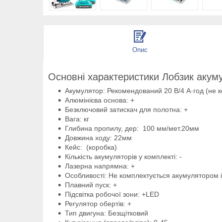
Опис
Основні характеристики Лобзик аку
Акумулятор: Рекомендований 20 В/4 А·год (не 
Алюмінієва основа: +
Безключовий затискач для полотна: +
Вага: кг
Глибина пропилу, дер: 100 мм/мет.20мм
Довжина ходу: 22мм
Кейс: (коробка)
Кількість акумуляторів у комплекті: -
Лазерна напрямна: +
Особливості: Не комплектується акумулятором і
Плавний пуск: +
Підсвітка робочої зони: +LED
Регулятор обертів: +
Тип двигуна: Безщітковий