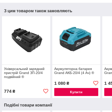
З цим товаром також замовляють
Універсальний зарядний
Акумуляторна батарея
Акум
пристрій Grand ЗП-20/4
Grand АКБ-20/4 (4 Ач) ®
Gran
подвійний ®
1 080
1 4
₴
774
₴
Купити
Подібні товари компанії