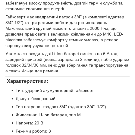
забезпечує високу продуктивність, довгий термін служби та
економне споживання енергії.
Гайковерт має квадратний патрон 3/4" (в комплекті адаптер
3/4"-1/2") та три режими роботи для різних завдань.
Максимальний крутний момент становить 2000 Н·м, що
дозволяє працювати з великими кріпленнями до М46. LED-
підсвітка забезпечує комфорт у темних умовах, а реверс
спрощує викручування деталей.
У комплект входять дві Li-Ion батареї ємністю по 6 А·год,
зарядний пристрій (повна зарядка за 2 години), набір ударних
головок 32/34/36 мм, кейс для зберігання та транспортування,
а також кільце для ременя.
Характеристики:
Тип: ударний акумуляторний гайковерт
Двигун: безщітковий
Тип патрона: квадрат 3/4" (адаптер 3/4"–1/2")
Живлення: Li-Ion батарея, тип М
Напруга: 20 В
Режими роботи: 3