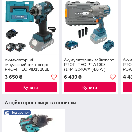
Акумуляторний
Акумуляторний гайковерт
Акум
імпульсний гвинтоверт
PROFI TEC PTW1003
PRO
PROFI-TEC PID1820BL
(1×PT2040VX (4.0 Аг),
POW
(2×PT2020MP (2.0 Аг),
зарядний пристрій, кейс)
(4.0
3 650
6 480
4 4
₴
₴
зарядний пристрій, кейс
прис
Купити
Купити
Акційні пропозиції та новинки
Подарунок