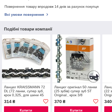
Повернення товару впродовж 14 днів за рахунок покупця
Всі умови повернення
Подібні товари компанії
Ланцюг KRAISSMANN 72
Ланцюг оригінал 50 ланки
Ланц
DL (72 ланки, супер зуб,
(25 зубів) супер зуб ST
(22 
крок 0,325, для шини 45
Original., крок 3/8
Origi
см)
314
370
340
₴
₴
Купити
Купити