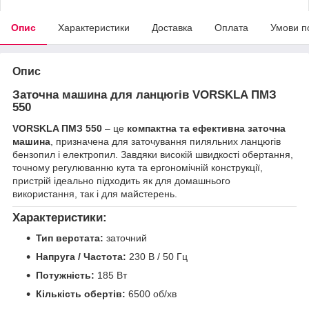
Опис
Характеристики
Доставка
Оплата
Умови п
Опис
Заточна машина для ланцюгів VORSKLA ПМЗ
550
VORSKLA ПМЗ 550
– це
компактна та ефективна заточна
машина
, призначена для заточування пиляльних ланцюгів
бензопил і електропил. Завдяки високій швидкості обертання,
точному регулюванню кута та ергономічній конструкції,
пристрій ідеально підходить як для домашнього
використання, так і для майстерень.
Характеристики:
Тип верстата:
заточний
Напруга / Частота:
230 В / 50 Гц
Потужність:
185 Вт
Кількість обертів:
6500 об/хв