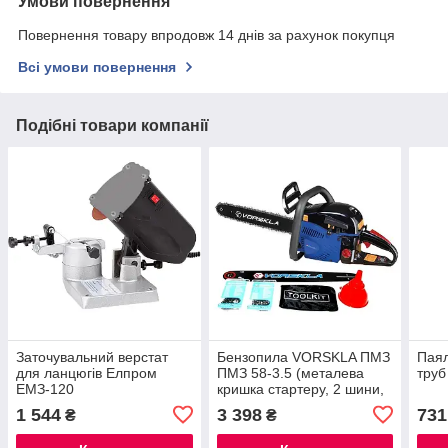
Умови повернення
Повернення товару впродовж 14 днів за рахунок покупця
Всі умови повернення
Подібні товари компанії
Заточувальний верстат
Бензопила VORSKLA ПМЗ
Паял
для ланцюгів Елпром
ПМЗ 58-3.5 (металева
труб
ЕМЗ-120
кришка стартеру, 2 шини,
2 ланцюга 405 мм)
1 544
3 398
731
₴
₴