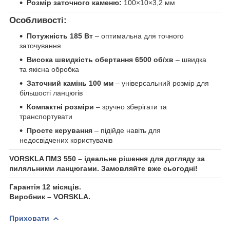
Розмір заточного каменю:
100×10×3,2 мм
Особливості:
Потужність 185 Вт
– оптимальна для точного
заточування
Висока швидкість обертання 6500 об/хв
– швидка
та якісна обробка
Заточний камінь 100 мм
– універсальний розмір для
більшості ланцюгів
Компактні розміри
– зручно зберігати та
транспортувати
Просте керування
– підійде навіть для
недосвідчених користувачів
VORSKLA ПМЗ 550 – ідеальне рішення для догляду за
пиляльними ланцюгами. Замовляйте вже сьогодні!
Гарантія 12 місяців.
Виробник – VORSKLA.
Приховати