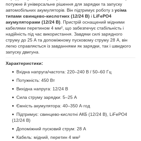
потужне й універсальне рішення для зарядки та запуску
автомобільних акумуляторів. Він підтримує роботу з
усіма
типами свинцево-кислотних (12/24 В)
і
LiFePO4
акумуляторами (12/24 В)
. Пристрій оснащений мідними
кабелями перетином 4 мм², що забезпечує стабільність і
надійність під час використання. Завдяки силі зарядного
струму до 25 А та допоміжному пусковому струму 28 А, він
легко справляється із завданнями як зарядки, так і швидкого
запуску двигуна.
Характеристики:
Вхідна напруга/частота: 220–240 В / 50–60 Гц
Потужність: 450 Вт
Вихідна напруга: 12/24 В
Сила струму зарядки: 5–25 А
Ємність акумулятора: 40–350 А·год
Підтримує: свинцево-кислотні АКБ (12/24 В), LiFePO4
(12/24 В)
Допоміжний пусковий струм: 28 А
Кабель: мідний, перетин 4 мм²