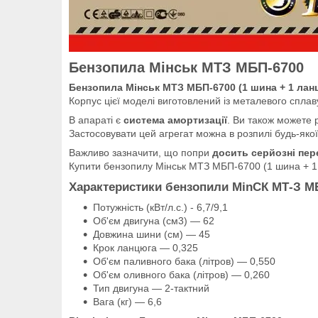
Бензопила Мінськ МТЗ МБП-6700
Бензопила Мінськ МТЗ МБП-6700 (1 шина + 1 лан
Корпус цієї моделі виготовлений із металевого сплаву
В апараті є
система амортизації
. Ви також можете 
Застосовувати цей агрегат можна в розпилі будь-яко
Важливо зазначити, що попри
досить серйозні пер
Купити бензопилу Мінськ МТЗ МБП-6700 (1 шина + 1
Характеристики бензопили MinСК МТ-
Потужність (кВт/л.с.) - 6,7/9,1
Об'єм двигуна (см3) — 62
Довжина шини (см) — 45
Крок ланцюга — 0,325
Об'єм паливного бака (літров) — 0,550
Об'єм оливного бака (літров) — 0,260
Тип двигуна — 2-тактний
Вага (кг) — 6,6