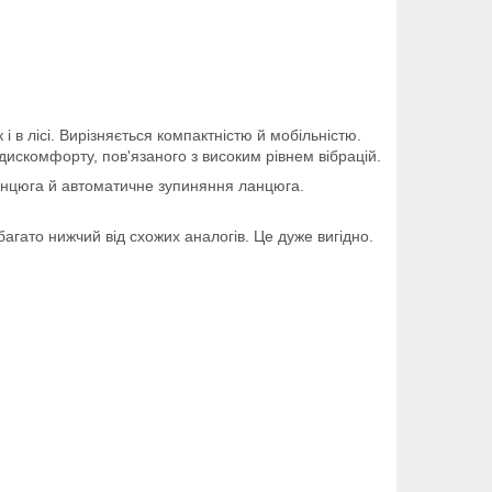
 в лісі. Вирізняється компактністю й мобільністю.
е дискомфорту, пов'язаного з високим рівнем вібрацій.
ланцюга й автоматичне зупиняння ланцюга.
гато нижчий від схожих аналогів. Це дуже вигідно.