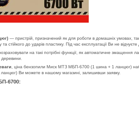
цюг)
— пристрій, призначений як для роботи в домашніх умовах, так і
 та стійкого до ударів пластику. Під час експлуатації Ви не відчуєт
розраховувати на такі потрібні функції, як автоматичне змащення 
ї деревини.
еваги
, ціна бензопили Миск МТЗ МБП-6700 (1 шина + 1 ланцюг) наба
 ланцюг) Ви можете в нашому магазині, залишивши заявку.
З МБП-6700: